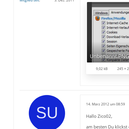
Mitglied seit
3. Dez. 2011
Unbenannt.PN
9,02 kB
245 × 
14. März 2012 um 08:59
Hallo Zico02,
am besten Du klickst