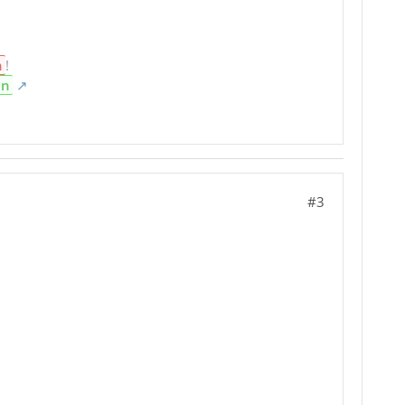
n
!
en
#3