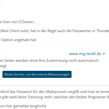
2
ie User von CCleaner...
Mail Client nutzt, hat in der Regel auch die Passwörter in Thund
e Option angehakt hat:
t
www.img-teufel.de
nen Seiten werden ohne Ihre Zustimmung nicht automatisch
eigt.
Klicken Sie hier, um das externe Bild anzuzeigen
nderbird das Passwort für den Mailaccount vergißt und man es ern
s gibt wohl keine Trennung mehr zwischen den beiden Programen (Fi
on hier gemeldet (englisch):