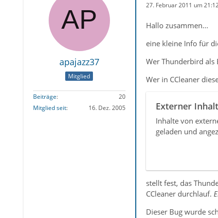
27. Februar 2011 um 21:1
Hallo zusammen...
eine kleine Info für d
apajazz37
Wer Thunderbird als E
Mitglied
Wer in CCleaner dies
Beiträge
20
Externer Inhal
Mitglied seit
16. Dez. 2005
Inhalte von exter
geladen und angez
stellt fest, das Thu
CCleaner durchlauf.
E
Dieser Bug wurde sch