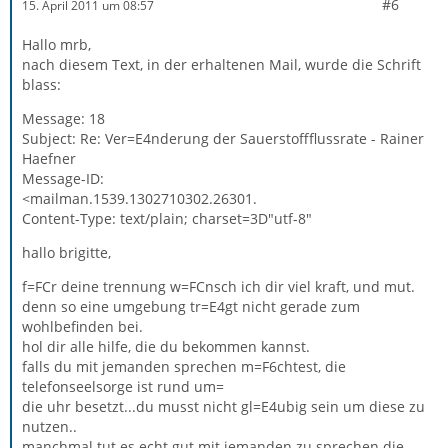
#6
15. April 2011 um 08:57
Hallo mrb,
nach diesem Text, in der erhaltenen Mail, wurde die Schrift
blass:
Message: 18
Subject: Re: Ver=E4nderung der Sauerstoffflussrate - Rainer
Haefner
Message-ID:
<mailman.1539.1302710302.26301.
Content-Type: text/plain; charset=3D"utf-8"
hallo brigitte,
f=FCr deine trennung w=FCnsch ich dir viel kraft, und mut.
denn so eine umgebung tr=E4gt nicht gerade zum
wohlbefinden bei.
hol dir alle hilfe, die du bekommen kannst.
falls du mit jemanden sprechen m=F6chtest, die
telefonseelsorge ist rund um=
die uhr besetzt...du musst nicht gl=E4ubig sein um diese zu
nutzen..
manchmal tut es echt gut mit jemanden zu sprechen.die