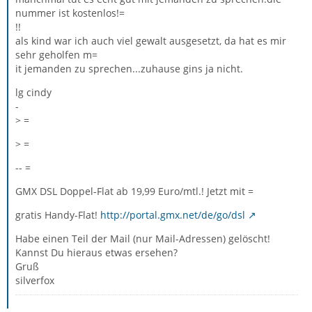
nummer ist kostenlos!=
!!
als kind war ich auch viel gewalt ausgesetzt, da hat es mir
sehr geholfen m=
it jemanden zu sprechen...zuhause gins ja nicht.
lg cindy
-
> =
> =
-- =
GMX DSL Doppel-Flat ab 19,99 Euro/mtl.! Jetzt mit =
gratis Handy-Flat!
http://portal.gmx.net/de/go/dsl
Habe einen Teil der Mail (nur Mail-Adressen) gelöscht!
Kannst Du hieraus etwas ersehen?
Gruß
silverfox