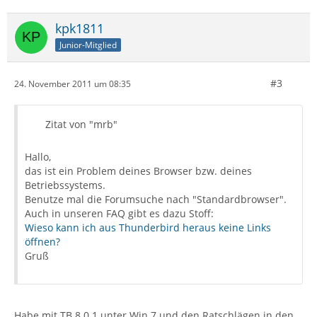
kpk1811
Junior-Mitglied
#3
24. November 2011 um 08:35
Zitat von "mrb"
Hallo,
das ist ein Problem deines Browser bzw. deines
Betriebssystems.
Benutze mal die Forumsuche nach "Standardbrowser".
Auch in unseren FAQ gibt es dazu Stoff:
Wieso kann ich aus Thunderbird heraus keine Links
öffnen?
Gruß
Habe mit TB 8.0.1 unter Win 7 und den Ratschlägen in den