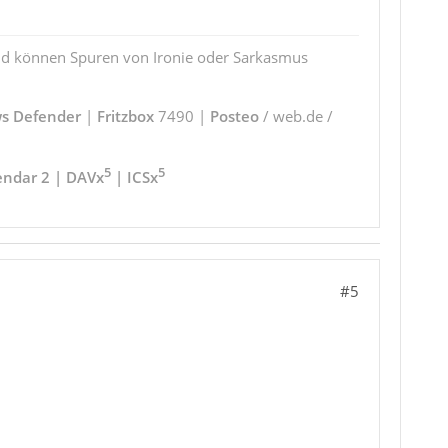
und können Spuren von Ironie oder Sarkasmus
s Defender
|
Fritzbox
7490 |
Posteo
/ web.de /
5
5
endar 2 | DAVx
| ICSx
#5