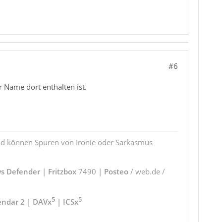
#6
r Name dort enthalten ist.
und können Spuren von Ironie oder Sarkasmus
s Defender
|
Fritzbox
7490 |
Posteo
/ web.de /
5
5
endar 2 | DAVx
| ICSx