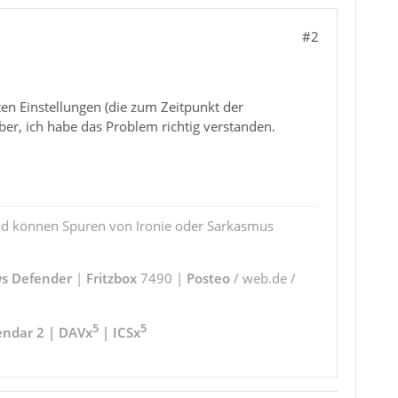
#2
n Einstellungen (die zum Zeitpunkt der
ber, ich habe das Problem richtig verstanden.
und können Spuren von Ironie oder Sarkasmus
s Defender
|
Fritzbox
7490 |
Posteo
/ web.de /
5
5
endar 2 | DAVx
| ICSx