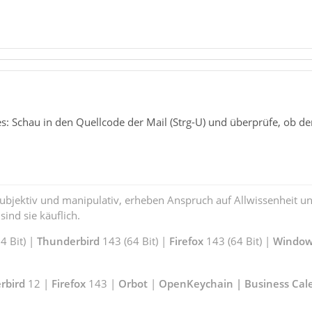
s: Schau in den Quellcode der Mail (Strg-U) und überprüfe, ob de
subjektiv und manipulativ, erheben Anspruch auf Allwissenheit 
ind sie käuflich.
 Bit) |
Thunderbird
143 (64 Bit) |
Firefox
143 (64 Bit) |
Window
rbird
12 |
Firefox
143 |
Orbot
|
OpenKeychain | Business Cal