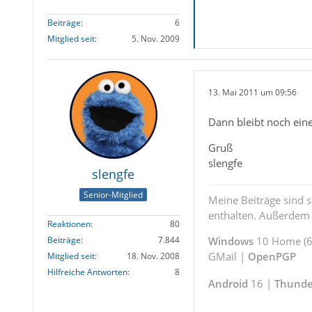
Beiträge
6
Mitglied seit
5. Nov. 2009
13. Mai 2011 um 09:56
Dann bleibt noch eine
Gruß
slengfe
slengfe
Senior-Mitglied
Meine Beiträge sind 
enthalten. Außerdem s
Reaktionen
80
Windows
10 Home (64
Beiträge
7.844
GMail |
OpenPGP
Mitglied seit
18. Nov. 2008
Hilfreiche Antworten
8
Android
16 |
Thunde