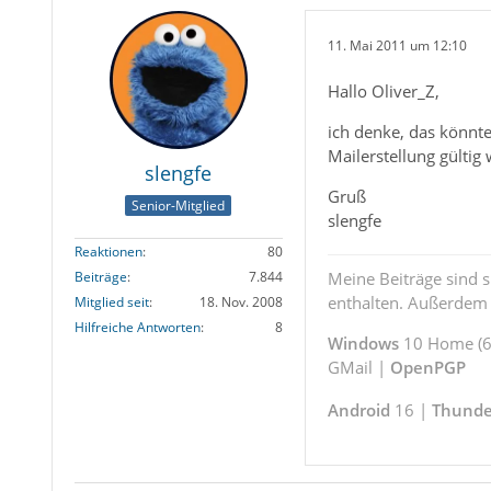
11. Mai 2011 um 12:10
Hallo Oliver_Z,
ich denke, das könnt
Mailerstellung gültig
slengfe
Gruß
Senior-Mitglied
slengfe
Reaktionen
80
Meine Beiträge sind 
Beiträge
7.844
enthalten. Außerdem s
Mitglied seit
18. Nov. 2008
Hilfreiche Antworten
8
Windows
10 Home (64
GMail |
OpenPGP
Android
16 |
Thunde