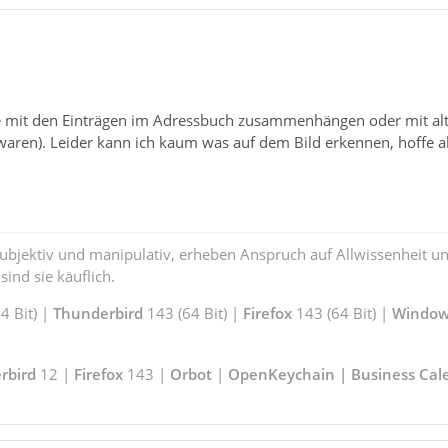
e mit den Einträgen im Adressbuch zusammenhängen oder mit alte
 waren). Leider kann ich kaum was auf dem Bild erkennen, hoffe a
subjektiv und manipulativ, erheben Anspruch auf Allwissenheit 
ind sie käuflich.
 Bit) |
Thunderbird
143 (64 Bit) |
Firefox
143 (64 Bit) |
Window
rbird
12 |
Firefox
143 |
Orbot
|
OpenKeychain | Business Cal