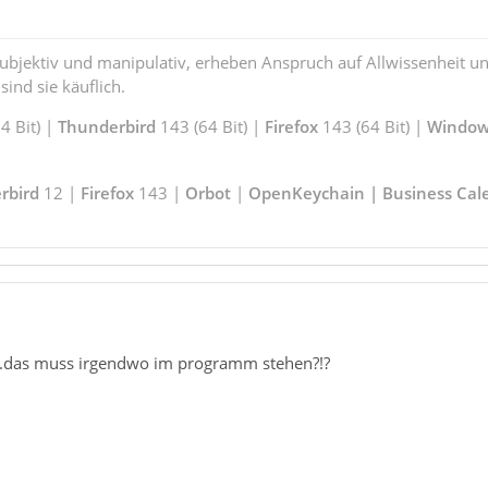
subjektiv und manipulativ, erheben Anspruch auf Allwissenheit 
ind sie käuflich.
 Bit) |
Thunderbird
143 (64 Bit) |
Firefox
143 (64 Bit) |
Window
rbird
12 |
Firefox
143 |
Orbot
|
OpenKeychain | Business Cal
t...das muss irgendwo im programm stehen?!?