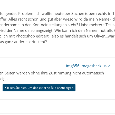
 folgendes Problem. Ich wollte heute per Suchen (oben rechts in 
er. Alles recht schön und gut aber wieso wird da mein Name ( de
endername in den Kontoeinstellungen steht? Habe mehrere Tests g
ird der Name da so angezeigt. Wie kann ich den Namen notfalls
lich mit Photoshop editiert...also es handelt sich um Oliver...w
as ganz anderes drinsteht?
t
img856.imageshack.us
nen Seiten werden ohne Ihre Zustimmung nicht automatisch
eigt.
Klicken Sie hier, um das externe Bild anzuzeigen