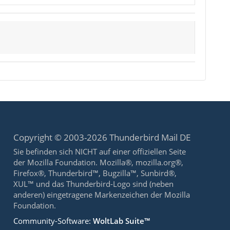
Copyright © 2003-2026 Thunderbird Mail DE
Sie befinden sich NICHT auf einer offiziellen Seite
der Mozilla Foundation. Mozilla®, mozilla.org®,
Firefox®, Thunderbird™, Bugzilla™, Sunbird®,
XUL™ und das Thunderbird-Logo sind (neben
anderen) eingetragene Markenzeichen der Mozilla
Foundation.
Community-Software:
WoltLab Suite™