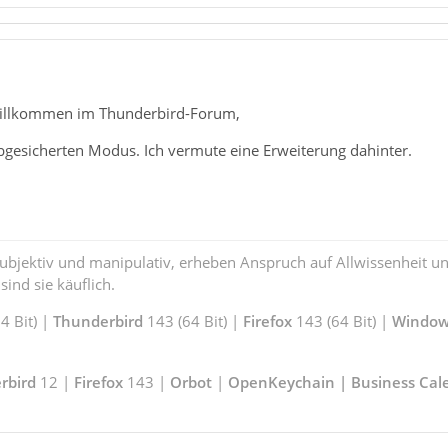
illkommen im Thunderbird-Forum,
bgesicherten Modus. Ich vermute eine Erweiterung dahinter.
subjektiv und manipulativ, erheben Anspruch auf Allwissenheit 
ind sie käuflich.
 Bit) |
Thunderbird
143 (64 Bit) |
Firefox
143 (64 Bit) |
Window
rbird
12 |
Firefox
143 |
Orbot
|
OpenKeychain | Business Cal