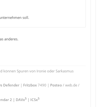
unternehmen soll.
was anderes.
und können Spuren von Ironie oder Sarkasmus
s Defender
|
Fritzbox
7490 |
Posteo
/ web.de /
5
5
endar 2 | DAVx
| ICSx