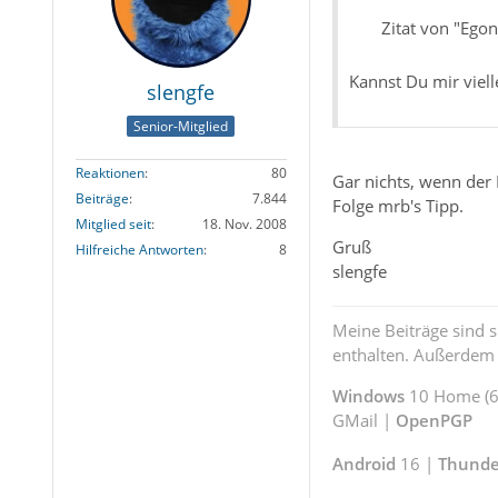
Zitat von "Ego
Kannst Du mir viel
slengfe
Senior-Mitglied
Reaktionen
80
Gar nichts, wenn der 
Beiträge
7.844
Folge mrb's Tipp.
Mitglied seit
18. Nov. 2008
Gruß
Hilfreiche Antworten
8
slengfe
Meine Beiträge sind 
enthalten. Außerdem s
Windows
10 Home (64
GMail |
OpenPGP
Android
16 |
Thunde