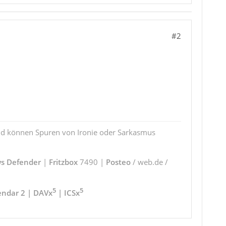
#2
und können Spuren von Ironie oder Sarkasmus
s Defender
|
Fritzbox
7490 |
Posteo
/ web.de /
5
5
endar 2 | DAVx
| ICSx