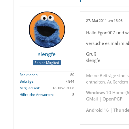
27. Mai 2011 um 13:08
Hallo Egon007 und w
versuche es mal im a
slengfe
Gruß
slengfe
Senior-Mitglied
Reaktionen
80
Meine Beiträge sind 
enthalten. Außerdem s
Beiträge
7.844
Mitglied seit
18. Nov. 2008
Windows
10 Home (64
Hilfreiche Antworten
8
GMail |
OpenPGP
Android
16 |
Thunde