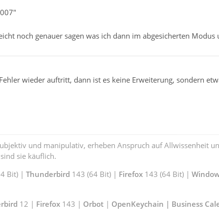
n007"
leicht noch genauer sagen was ich dann im abgesicherten Modus 
Fehler wieder auftritt, dann ist es keine Erweiterung, sondern et
subjektiv und manipulativ, erheben Anspruch auf Allwissenheit 
ind sie käuflich.
 Bit) |
Thunderbird
143 (64 Bit) |
Firefox
143 (64 Bit) |
Window
rbird
12 |
Firefox
143 |
Orbot
|
OpenKeychain | Business Cal