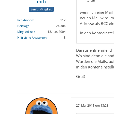
Zitat
mrb
Senior-Mitglied
wenn ich eine Mail
neuen Mail wird im
Reaktionen
112
Adresse als BCC ein
Beiträge
24.306
Mitglied seit
13. Jun. 2004
In den Kontoeinstel
Hilfreiche Antworten
8
Daraus entnehme ich,
Wo sind denn die an
Wurden die Mails, auf
In den Konteneinstell
Gruß
27. Mai 2011 um 15:23