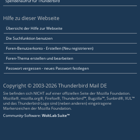
Spendenaufruf für Thunderbird
Hilfe zu dieser Webseite
Übersicht der Hilfe zur Webseite
Die Suchfunktion benutzen
Foren-Benutzerkonto - Erstellen (Neu registrieren)
Foren-Thema erstellen und bearbeiten
Passwort vergessen - neues Passwort festlegen
Copyright © 2003-2026 Thunderbird Mail DE
Sie befinden sich NICHT auf einer offiziellen Seite der Mozilla Foundation.
Mozilla®, mozilla.org®, Firefox®, Thunderbird™, Bugzilla™, Sunbird®, XUL™
und das Thunderbird-Logo sind (neben anderen) eingetragene
Markenzeichen der Mozilla Foundation.
Community-Software:
WoltLab Suite™