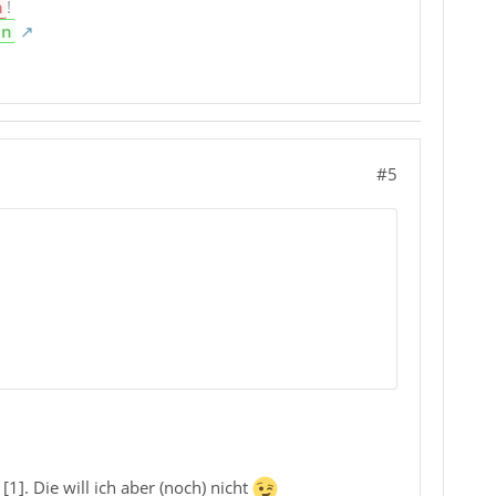
n
!
en
#5
1]. Die will ich aber (noch) nicht