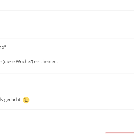
mo"
e (diese Woche?) erscheinen.
als gedacht!