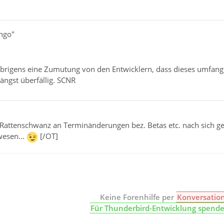
ingo"
 übrigens eine Zumutung von den Entwicklern, dass dieses umfang
längst überfällig. SCNR
 Rattenschwanz an Terminänderungen bez. Betas etc. nach sich 
wesen...
[/OT]
Keine Forenhilfe per
Konversatio
Für Thunderbird-Entwicklung spend