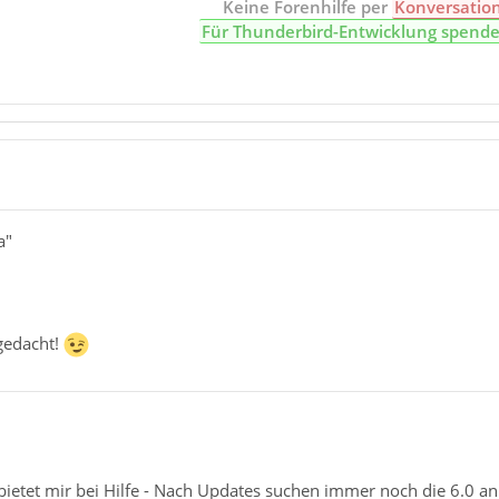
Keine Forenhilfe per
Konversatio
Für Thunderbird-Entwicklung spend
a"
 gedacht!
bietet mir bei Hilfe - Nach Updates suchen immer noch die 6.0 an [