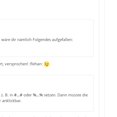
 wäre dir nämlich Folgendes aufgefallen:
rt, versprochen! :flehan:
z. B. in
#...#
oder
%...%
setzen. Dann müsste die
 anklickbar.