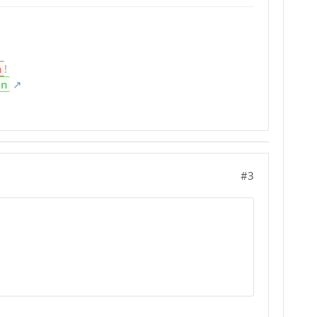
n
!
en
#3