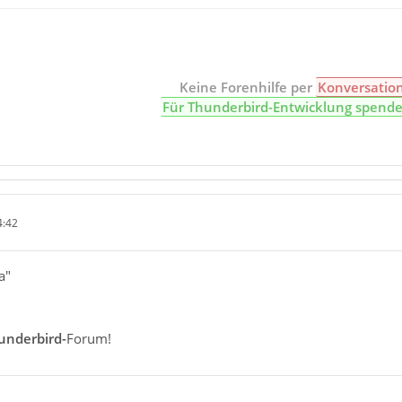
Keine Forenhilfe per
Konversatio
Für Thunderbird-Entwicklung spend
4:42
a"
underbird-
Forum!