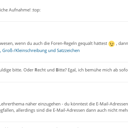
liche Aufnahme! :top:
wesen, wenn du auch die Foren-Regeln gequält hättest
, dann
, Groß-/Kleinschreibung und Satzzeichen
uldige bitte. Oder
R
echt und
B
itte? Egal, ich bemühe mich ab sofo
 Lehrerthema näher einzugehen - du könntest die E-Mail-Adressen 
fallen, allerdings sind die E-Mail-Adressen dann auch nicht mehr