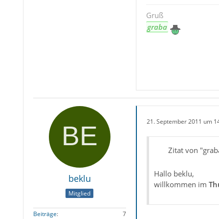
Gruß
graba
21. September 2011 um 1
Zitat von "grab
Hallo beklu,
beklu
willkommen im
Th
Mitglied
Beiträge
7