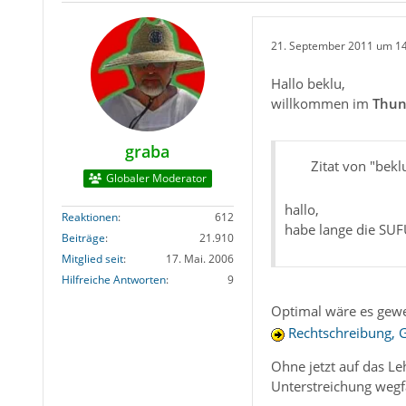
21. September 2011 um 1
Hallo beklu,
willkommen im
Thun
graba
Zitat von "bekl
Globaler Moderator
hallo,
Reaktionen
612
habe lange die SUF
Beiträge
21.910
Mitglied seit
17. Mai. 2006
Hilfreiche Antworten
9
Optimal wäre es gewe
Rechtschreibung, 
Ohne jetzt auf das Le
Unterstreichung wegfa