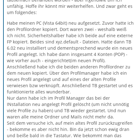
unfähig. Hoffe ihr könnt mir weiterhelfen. Und zwar geht es
um folgendes:
Habe meinen PC (Vista 64bit) neu aufgesetzt. Zuvor hatte ich
den Profilordner kopiert. Dort waren zwei - weshalb weiß
ich nicht. Sicherheitshalber habe ich beide auf eine externe
FP kopiert. Beides sind xyz.default - Dateien. Hatte dann TB
6.02 neu installiert und dementsprechend wurde ein neues
Profil angelegt. Ich habe dann insgesamt 4 Konten (POP) -
wie vorher auch - eingerichtet(im neuen Profil).
Anschließend habe ich die beiden anderen Profilordner zu
dem neuen kopiert. Über den Profilmanager habe ich ein
neues Profil angelegt und auf eines der alten Profile
verwiesen bzw verknüpft. Anschließend TB gestartet und es
funktionierte alles wunderbar.
Nur dann habe ich im Profil Manager das bei der
INstallation neu angelegt Profil gelöscht (um nicht unnötig
viele Profile zu haben) und TB wieder gestartet. Und nun
waren alle meine Ordner und Mails nicht mehr da.
Seit dem versuche ich, auf mein altes Profil zurückzugreifen
- bekomme es aber nicht hin. Bin da jetzt schon ewig dran
und beiße bald in die Tastatur. Wie bekommt man das