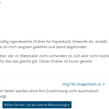
6
mäßig irgendwelche Ordner für Papierkorb, Entwürfe etc. erstellt
be ich mich langsam gewöhnt und damit abgefunden.
ner, der im Webmailer nicht vorhanden ist, sich aber nicht lösch
ür den das gleiche gilt. Dieser Ordner ist kursiv gesetzt:
t
img196.imageshack.us
nen Seiten werden ohne Ihre Zustimmung nicht automatisch
eigt.
Klicken Sie hier, um das externe Bild anzuzeigen