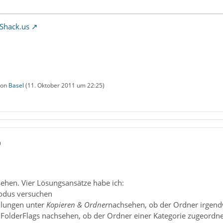
Shack.us
 von
Basel
(
11. Oktober 2011 um 22:25
)
9
sehen. Vier Lösungsansätze habe ich:
Modus versuchen
ellungen unter
Kopieren & Ordner
nachsehen, ob der Ordner irgendw
 FolderFlags nachsehen, ob der Ordner einer Kategorie zugeordnet