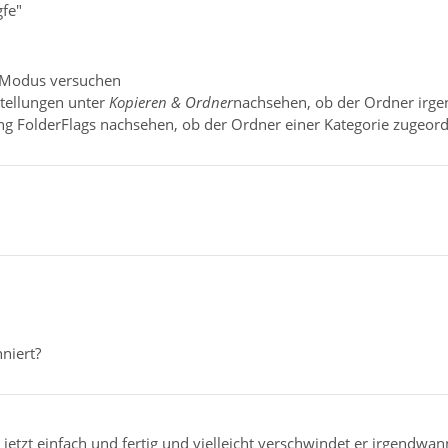
gfe"
n Modus versuchen
stellungen unter
Kopieren & Ordner
nachsehen, ob der Ordner irgen
ng FolderFlags nachsehen, ob der Ordner einer Kategorie zugeordn
niert?
 jetzt einfach und fertig und vielleicht verschwindet er irgendwan