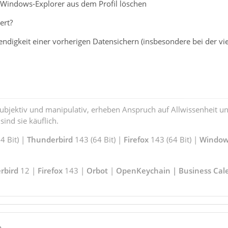
a Windows-Explorer aus dem Profil löschen
ert?
ndigkeit einer vorherigen Datensichern (insbesondere bei der viert
subjektiv und manipulativ, erheben Anspruch auf Allwissenheit 
ind sie käuflich.
 Bit) |
Thunderbird
143 (64 Bit) |
Firefox
143 (64 Bit) |
Window
rbird
12 |
Firefox
143 |
Orbot
|
OpenKeychain | Business Cal