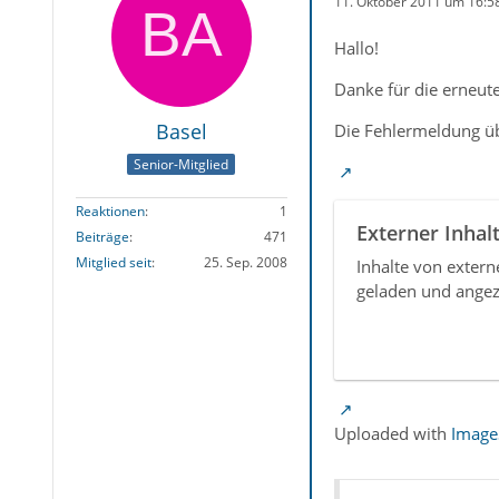
11. Oktober 2011 um 16:5
Hallo!
Danke für die erneut
Basel
Die Fehlermeldung üb
Senior-Mitglied
Reaktionen
1
Externer Inhal
Beiträge
471
Mitglied seit
25. Sep. 2008
Inhalte von exter
geladen und angez
Uploaded with
Image