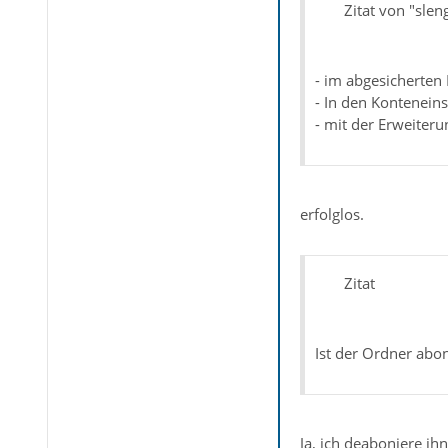
Zitat von "slen
- im abgesicherte
- In den Kontenein
- mit der Erweiteru
erfolglos.
Zitat
Ist der Ordner abon
Ja, ich deaboniere ihn