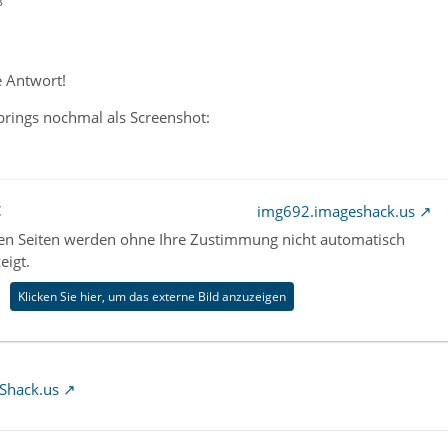
8
e Antwort!
rings nochmal als Screenshot:
t
img692.imageshack.us
nen Seiten werden ohne Ihre Zustimmung nicht automatisch
eigt.
Klicken Sie hier, um das externe Bild anzuzeigen
Shack.us