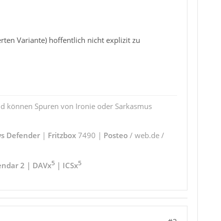
en Variante) hoffentlich nicht explizit zu
und können Spuren von Ironie oder Sarkasmus
s Defender
|
Fritzbox
7490 |
Posteo
/ web.de /
5
5
endar 2 | DAVx
| ICSx