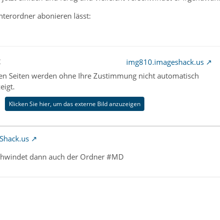
nterordner abonieren lässt:
t
img810.imageshack.us
nen Seiten werden ohne Ihre Zustimmung nicht automatisch
eigt.
Klicken Sie hier, um das externe Bild anzuzeigen
Shack.us
schwindet dann auch der Ordner #MD