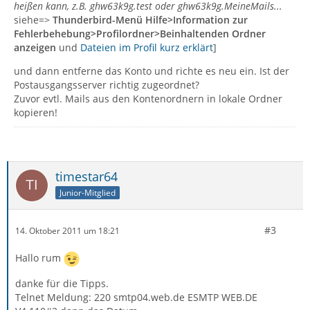
heißen kann, z.B. ghw63k9g.test oder ghw63k9g.MeineMails...
siehe=>
Thunderbird-Menü Hilfe>Information zur
Fehlerbehebung>Profilordner>Beinhaltenden Ordner
anzeigen
und
Dateien im Profil kurz erklärt
]
und dann entferne das Konto und richte es neu ein. Ist der
Postausgangsserver richtig zugeordnet?
Zuvor evtl. Mails aus den Kontenordnern in lokale Ordner
kopieren!
timestar64
Junior-Mitglied
#3
14. Oktober 2011 um 18:21
Hallo rum
danke für die Tipps.
Telnet Meldung: 220 smtp04.web.de ESMTP WEB.DE