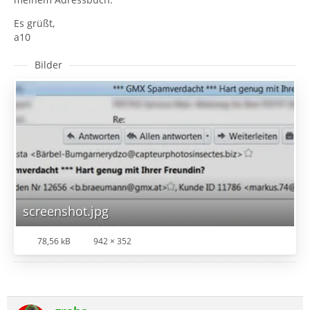
Es grüßt,
a10
Bilder
screenshot.jpg
78,56 kB
942 × 352