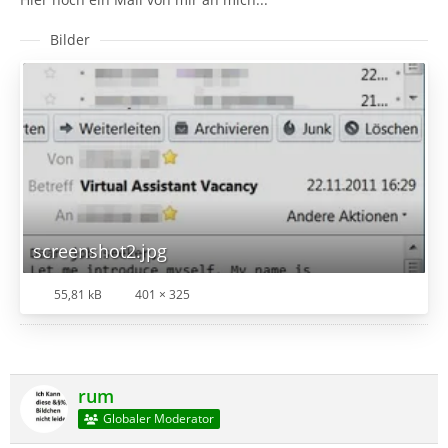
Bilder
screenshot2.jpg
55,81 kB
401 × 325
rum
Globaler Moderator