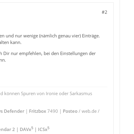
#2
en und nur wenige (nämlich genau vier) Einträge.
alten kann.
ich Dir nur empfehlen, bei den Einstellungen der
nn.
und können Spuren von Ironie oder Sarkasmus
s Defender
|
Fritzbox
7490 |
Posteo
/ web.de /
5
5
endar 2 | DAVx
| ICSx