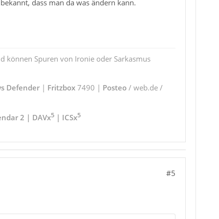
ht bekannt, dass man da was ändern kann.
und können Spuren von Ironie oder Sarkasmus
s Defender
|
Fritzbox
7490 |
Posteo
/ web.de /
5
5
endar 2 | DAVx
| ICSx
#5