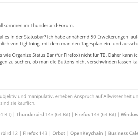
 willkommen im Thunderbird-Forum,
lles in der Statusbar? ich habe annähernd 50 Erweiterungen lauf
chlich von Lightning, mit dem man den Tagesplan ein- und aussch
as wie Organize Status Bar (für Firefox) nicht für TB. Daher kann 
ngen zu suchen, ob man die Buttons nicht verschwinden lassen ka
subjektiv und manipulativ, erheben Anspruch auf Allwissenheit 
ind sie käuflich.
 Bit) |
Thunderbird
143 (64 Bit) |
Firefox
143 (64 Bit) |
Window
rbird
12 |
Firefox
143 |
Orbot
|
OpenKeychain | Business Cal