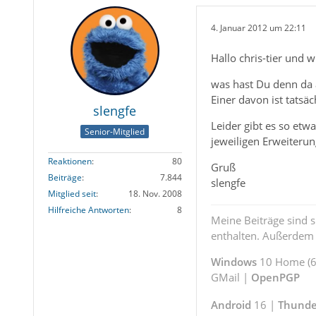
4. Januar 2012 um 22:11
Hallo chris-tier und
was hast Du denn da a
Einer davon ist tatsä
slengfe
Leider gibt es so etw
Senior-Mitglied
jeweiligen Erweiteru
Reaktionen
80
Gruß
Beiträge
7.844
slengfe
Mitglied seit
18. Nov. 2008
Hilfreiche Antworten
8
Meine Beiträge sind 
enthalten. Außerdem s
Windows
10 Home (64
GMail |
OpenPGP
Android
16 |
Thunde