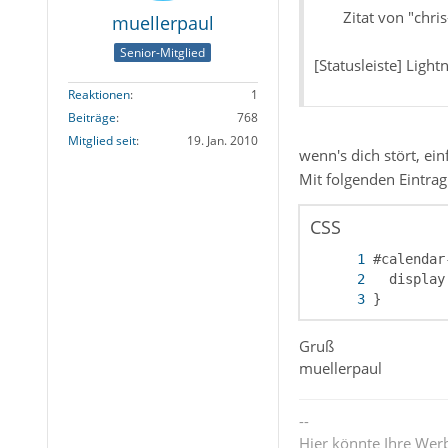
Zitat von "chris
muellerpaul
Senior-Mitglied
[Statusleiste] Light
Reaktionen
1
Beiträge
768
Mitglied seit
19. Jan. 2010
wenn's dich stört, ei
Mit folgenden Eintrag
CSS
}
Gruß
muellerpaul
--
Hier könnte Ihre Wer