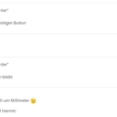
-tier"
nötigen Button
-tier"
m bleibt
och um Millimeter
 hiermit: