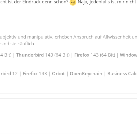
cht ist der Eindruck denn schon?
Naja, jedenfalls ist mir nic
subjektiv und manipulativ, erheben Anspruch auf Allwissenheit 
ind sie käuflich.
 Bit) |
Thunderbird
143 (64 Bit) |
Firefox
143 (64 Bit) |
Window
rbird
12 |
Firefox
143 |
Orbot
|
OpenKeychain | Business Cal