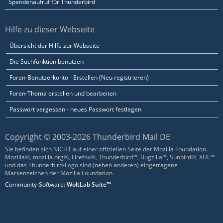
Spendenaufruf für Thunderbird
Hilfe zu dieser Webseite
Übersicht der Hilfe zur Webseite
Die Suchfunktion benutzen
Foren-Benutzerkonto - Erstellen (Neu registrieren)
Foren-Thema erstellen und bearbeiten
Passwort vergessen - neues Passwort festlegen
Copyright © 2003-2026 Thunderbird Mail DE
Sie befinden sich NICHT auf einer offiziellen Seite der Mozilla Foundation.
Mozilla®, mozilla.org®, Firefox®, Thunderbird™, Bugzilla™, Sunbird®, XUL™
und das Thunderbird-Logo sind (neben anderen) eingetragene
Markenzeichen der Mozilla Foundation.
Community-Software:
WoltLab Suite™