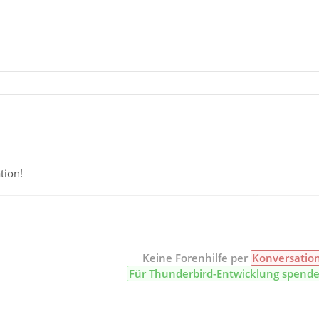
tion!
Keine Forenhilfe per
Konversatio
Für Thunderbird-Entwicklung spend