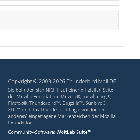
Copyright © 2003-2026 Thunderbird Mail DE
Sie befinden sich NICHT auf einer offiziellen Seite
der Mozilla Foundation. Mozilla®, mozilla.org®,
Firefox®, Thunderbird™, Bugzilla™, Sunbird®,
XUL™ und das Thunderbird-Logo sind (neben
anderen) eingetragene Markenzeichen der Mozilla
Foundation.
Community-Software:
WoltLab Suite™