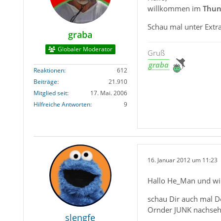
willkommen im
Thun
Schau mal unter Extr
graba
Globaler Moderator
Gruß
graba
Reaktionen
612
Beiträge
21.910
Mitglied seit
17. Mai. 2006
Hilfreiche Antworten
9
16. Januar 2012 um 11:23
Hallo He_Man und w
schau Dir auch mal D
Ornder JUNK nachsehe
slengfe