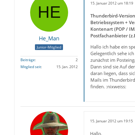
15. Januar 2012 um 18:19
Thunderbird-Versio
Betriebssystem + Ve
Kontenart (POP / IM
Postfachanbieter (z
He_Man
Hallo ich habe ein s
Junior-Mitglied
Gelegentlich sehe ic
zunächst im Posteing
Beiträge
2
Dann sind sie Auf de
Mitglied seit
15. Jan. 2012
daran liegen, dass si
Mails im Thunderbird
finden. :nixweiss:
15. Januar 2012 um 19:15
Hallo,