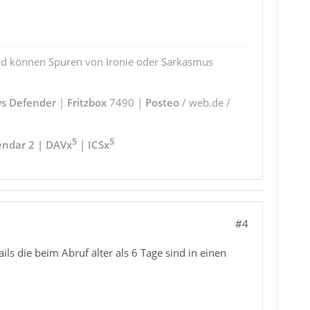
und können Spuren von Ironie oder Sarkasmus
s Defender
|
Fritzbox
7490 |
Posteo
/ web.de /
5
5
endar 2 | DAVx
| ICSx
#4
ils die beim Abruf älter als 6 Tage sind in einen