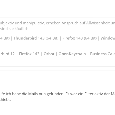
subjektiv und manipulativ, erheben Anspruch auf Allwissenheit 
ind sie käuflich.
 Bit) |
Thunderbird
143 (64 Bit) |
Firefox
143 (64 Bit) |
Window
rbird
12 |
Firefox
143 |
Orbot
|
OpenKeychain | Business Cal
lfe ich habe die Mails nun gefunden. Es war ein Filter aktiv der Ma
hiebt.