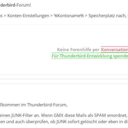
derbird-
Forum!
as > Konten-Einstellungen > %Kontoname% > Speicherplatz nach
Keine Forenhilfe per
Konversatio
Für Thunderbird-Entwicklung spend
illkommen im Thunderbird-Forum,
einen JUNK-Filter an. Wenn GMX diese Mails als SPAM einordnet, 
n und auch überprüfen, ob JUNK sofort gelöscht oder eben in d