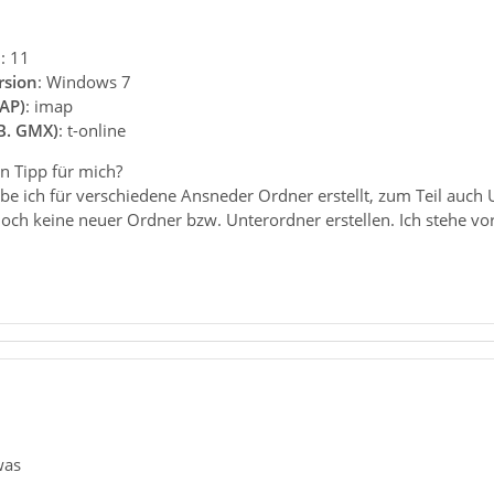
n
: 11
rsion
: Windows 7
AP)
: imap
.B. GMX)
: t-online
n Tipp für mich?
e ich für verschiedene Ansneder Ordner erstellt, zum Teil auch U
jedoch keine neuer Ordner bzw. Unterordner erstellen. Ich stehe 
was