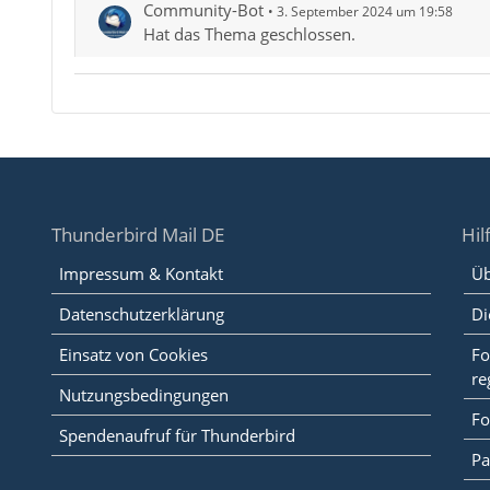
Community-Bot
3. September 2024 um 19:58
Hat das Thema geschlossen.
Thunderbird Mail DE
Hil
Impressum & Kontakt
Üb
Datenschutzerklärung
Di
Einsatz von Cookies
Fo
re
Nutzungsbedingungen
Fo
Spendenaufruf für Thunderbird
Pa