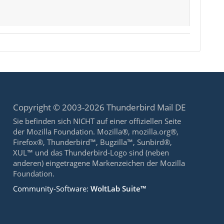
Copyright © 2003-2026 Thunderbird Mail DE
Sie befinden sich NICHT auf einer offiziellen Seite
der Mozilla Foundation. Mozilla®, mozilla.org®,
Firefox®, Thunderbird™, Bugzilla™, Sunbird®,
XUL™ und das Thunderbird-Logo sind (neben
anderen) eingetragene Markenzeichen der Mozilla
Foundation.
Community-Software:
WoltLab Suite™