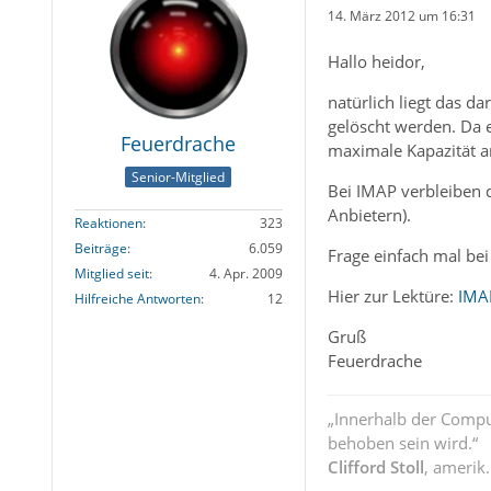
14. März 2012 um 16:31
Hallo heidor,
natürlich liegt das da
gelöscht werden. Da e
Feuerdrache
maximale Kapazität a
Senior-Mitglied
Bei IMAP verbleiben d
Anbietern).
Reaktionen
323
Beiträge
6.059
Frage einfach mal bei
Mitglied seit
4. Apr. 2009
Hier zur Lektüre:
IMA
Hilfreiche Antworten
12
Gruß
Feuerdrache
„Innerhalb der Compu
behoben sein wird.“
Clifford Stoll
, amerik