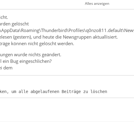
Alles anzeigen
cht.
rden gelöscht
\AppData\Roaming\Thunderbird\Profiles\q0nzo811.default\New
esen (gestern), und heute die Newsgruppen aktuallisiert.
träge können nicht gelöscht werden.
ken, um alle abgelaufenen Beiträge zu löschen
lungen wurde nichts geändert.
ll ein Bug eingeschlichen?
bei dem
ken, um alle abgelaufenen Beiträge zu löschen