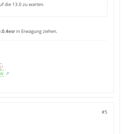
f die 13.0 zu warten.
.0.4esr
in Erwägung ziehen.
n
!
en
#5