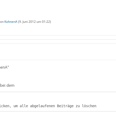
 von
KohnenA
(
9. Juni 2012 um 01:22
)
nenA"
, bei dem
icken, um alle abgelaufenen Beiträge zu löschen