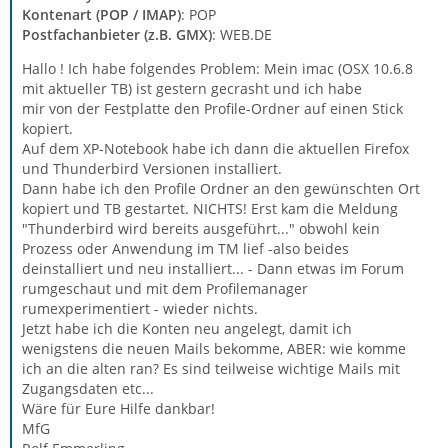
Kontenart (POP / IMAP)
: POP
Postfachanbieter (z.B. GMX)
: WEB.DE
Hallo ! Ich habe folgendes Problem: Mein imac (OSX 10.6.8
mit aktueller TB) ist gestern gecrasht und ich habe
mir von der Festplatte den Profile-Ordner auf einen Stick
kopiert.
Auf dem XP-Notebook habe ich dann die aktuellen Firefox
und Thunderbird Versionen installiert.
Dann habe ich den Profile Ordner an den gewünschten Ort
kopiert und TB gestartet. NICHTS! Erst kam die Meldung
"Thunderbird wird bereits ausgeführt..." obwohl kein
Prozess oder Anwendung im TM lief -also beides
deinstalliert und neu installiert... - Dann etwas im Forum
rumgeschaut und mit dem Profilemanager
rumexperimentiert - wieder nichts.
Jetzt habe ich die Konten neu angelegt, damit ich
wenigstens die neuen Mails bekomme, ABER: wie komme
ich an die alten ran? Es sind teilweise wichtige Mails mit
Zugangsdaten etc...
Wäre für Eure Hilfe dankbar!
MfG