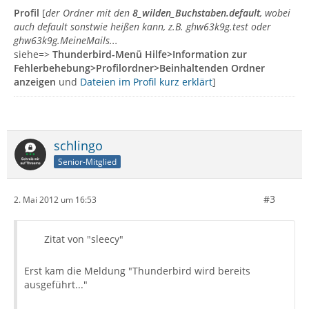
Profil
[
der Ordner mit den
8_wilden_Buchstaben.default
, wobei
auch default sonstwie heißen kann, z.B. ghw63k9g.test oder
ghw63k9g.MeineMails...
siehe=>
Thunderbird-Menü Hilfe>Information zur
Fehlerbehebung>Profilordner>Beinhaltenden Ordner
anzeigen
und
Dateien im Profil kurz erklärt
]
schlingo
Senior-Mitglied
#3
2. Mai 2012 um 16:53
Zitat von "sleecy"
Erst kam die Meldung "Thunderbird wird bereits
ausgeführt..."