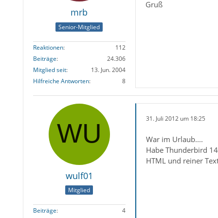
Gruß
mrb
Senior-Mitglied
Reaktionen
112
Beiträge
24.306
Mitglied seit
13. Jun. 2004
Hilfreiche Antworten
8
31. Juli 2012 um 18:25
War im Urlaub....
Habe Thunderbird 14.
HTML und reiner Text 
wulf01
Mitglied
Beiträge
4