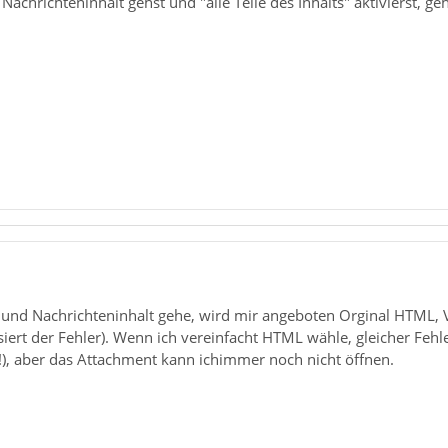
achrichteninhalt gehst und "alle Teile des Inhalts" aktivierst, ge
 und Nachrichteninhalt gehe, wird mir angeboten Orginal HTML, 
ssiert der Fehler). Wenn ich vereinfacht HTML wähle, gleicher Fehle
 (!), aber das Attachment kann ichimmer noch nicht öffnen.