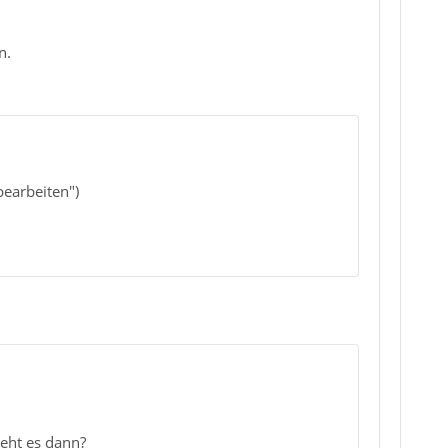
n.
bearbeiten")
geht es dann?