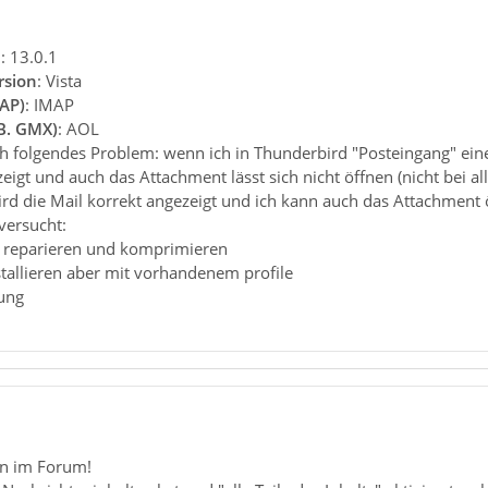
n
: 13.0.1
rsion
: Vista
AP)
: IMAP
.B. GMX)
: AOL
ch folgendes Problem: wenn ich in Thunderbird "Posteingang" ein
zeigt und auch das Attachment lässt sich nicht öffnen (nicht bei al
wird die Mail korrekt angezeigt und ich kann auch das Attachment 
versucht:
g reparieren und komprimieren
stallieren aber mit vorhandenem profile
ung
n im Forum!