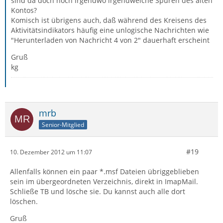
sind da doch noch irgendwo irgendwelche Spuren des alten
Kontos?
Komisch ist übrigens auch, daß während des Kreisens des
Aktivitätsindikators häufig eine unlogische Nachrichten wie
"Herunterladen von Nachricht 4 von 2" dauerhaft erscheint
Gruß
kg
mrb
Senior-Mitglied
#19
10. Dezember 2012 um 11:07
Allenfalls können ein paar *.msf Dateien übriggeblieben
sein im übergeordneten Verzeichnis, direkt in ImapMail.
Schließe TB und lösche sie. Du kannst auch alle dort
löschen.
Gruß