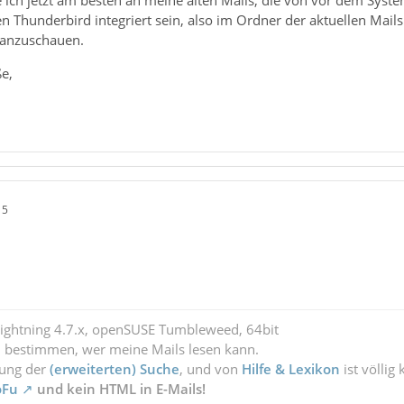
ch jetzt am besten an meine alten Mails, die von vor dem Syste
n Thunderbird integriert sein, also im Ordner der aktuellen Mail
 anzuschauen.
e,
15
.
Lightning 4.7.x, openSUSE Tumbleweed, 64bit
l bestimmen, wer meine Mails lesen kann.
zung der
(erweiterten) Suche
, und von
Hilfe & Lexikon
ist völlig
oFu
und kein HTML in E-Mails!