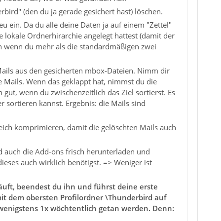
ird" (den du ja gerade gesichert hast) löschen.
eu ein. Da du alle deine Daten ja auf einem "Zettel"
e lokale Ordnerhirarchie angelegt hattest (damit der
uch wenn du mehr als die standardmäßigen zwei
e Mails aus den gesicherten mbox-Dateien. Nimm dir
e Mails. Wenn das geklappt hat, nimmst du die
 gut, wenn du zwischenzeitlich das Ziel sortierst. Es
 sortieren kannst. Ergebnis: die Mails sind
ich komprimieren, damit die gelöschten Mails auch
nd auch die Add-ons frisch herunterladen und
ieses auch wirklich benötigst. => Weniger ist
äuft, beendest du ihn und führst deine erste
it dem obersten Profilordner \Thunderbird auf
wenigstens 1x wöchtentlich getan werden. Denn: