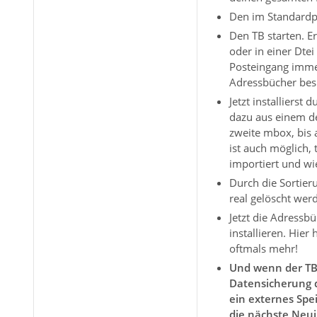
Den im Standardpf
Den TB starten. Er
oder in einer Dtei
Posteingang immer
Adressbücher besit
Jetzt installiers
dazu aus einem de
zweite mbox, bis a
ist auch möglich,
importiert und wi
Durch die Sortie
real gelöscht wer
Jetzt die Adressb
installieren. Hier
oftmals mehr!
Und wenn der TB 
Datensicherung d
ein externes Spe
die nächste Neui