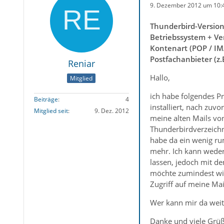
9. Dezember 2012 um 10:
Thunderbird-Versio
Betriebssystem + Ve
Kontenart (POP / IM
Postfachanbieter (z
Reniar
Hallo,
Mitglied
ich habe folgendes P
Beiträge
4
installiert, nach zuv
Mitglied seit
9. Dez. 2012
meine alten Mails vo
Thunderbirdverzeichn
habe da ein wenig ru
mehr. Ich kann weder 
lassen, jedoch mit de
möchte zumindest wie
Zugriff auf meine Mai
Wer kann mir da weit
Danke und viele Grüß