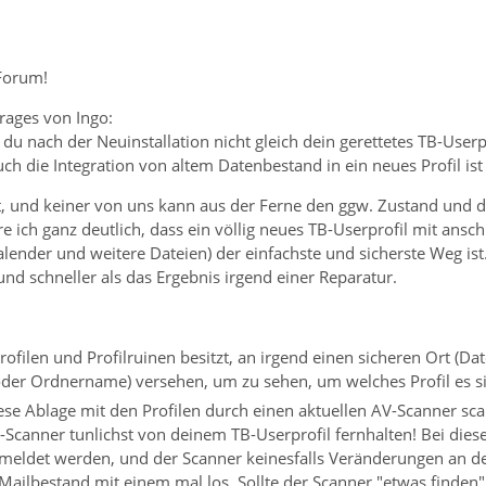
Forum!
rages von Ingo:
 du nach der Neuinstallation nicht gleich dein gerettetes TB-Userpr
ch die Integration von altem Datenbestand in ein neues Profil ist 
t, und keiner von uns kann aus der Ferne den ggw. Zustand und d
äre ich ganz deutlich, dass ein völlig neues TB-Userprofil mit an
alender und weitere Dateien) der einfachste und sicherste Weg ist
und schneller als das Ergebnis irgend einer Reparatur.
Profilen und Profilruinen besitzt, an irgend einen sicheren Ort (
 oder Ordnername) versehen, um zu sehen, um welches Profil es si
iese Ablage mit den Profilen durch einen aktuellen AV-Scanner sc
V-Scanner tunlichst von deinem TB-Userprofil fernhalten! Bei dies
meldet werden, und der Scanner keinesfalls Veränderungen an d
ailbestand mit einem mal los. Sollte der Scanner "etwas finden",