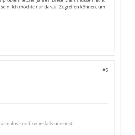
mproblem letzten Jahres. Diese Mails müssen nicht
s sein. Ich möchte nur darauf Zugreifen können, um
#5
 kostenlos - und keinesfalls umsonst!