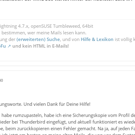
Lightning 4.7.x, openSUSE Tumbleweed, 64bit
l bestimmen, wer meine Mails lesen kann.
zung der
(erweiterten) Suche
, und von
Hilfe & Lexikon
ist völlig
oFu
und kein HTML in E-Mails!
40
ungsworte. Und vielen Dank für Deine Hilfe!
 habe rumzupasteln, habe ich eine Sicherungskopie vom Profil d
 wieder bei Thunderbird eingefügt, und aktuell funktioniert es wie
be, beim zurückkopieren einen Fehler gemacht. Na ja, auf jeden Fall