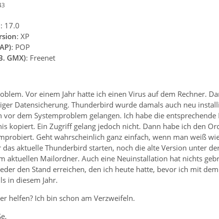
43
n
: 17.0
rsion
: XP
AP)
: POP
.B. GMX)
: Freenet
roblem. Vor einem Jahr hatte ich einen Virus auf dem Rechner. D
origer Datensicherung. Thunderbird wurde damals auch neu installie
n vor dem Systemproblem gelangen. Ich habe die entsprechende Dat
is kopiert. Ein Zugriff gelang jedoch nicht. Dann habe ich den O
mprobiert. Geht wahrscheinlich ganz einfach, wenn man weiß wie.
das aktuelle Thunderbird starten, noch die alte Version unter de
m aktuellen Mailordner. Auch eine Neuinstallation hat nichts geb
der den Stand erreichen, den ich heute hatte, bevor ich mit de
ls in diesem Jahr.
er helfen? Ich bin schon am Verzweifeln.
e,