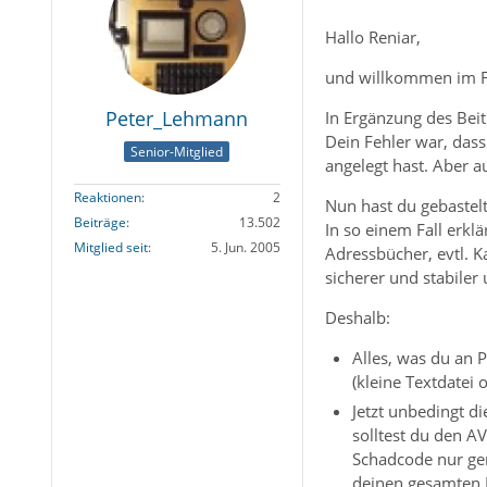
Hallo Reniar,
und willkommen im 
Peter_Lehmann
In Ergänzung des Beit
Dein Fehler war, dass
Senior-Mitglied
angelegt hast. Aber au
Reaktionen
2
Nun hast du gebastel
Beiträge
13.502
In so einem Fall erkl
Mitglied seit
5. Jun. 2005
Adressbücher, evtl. K
sicherer und stabiler 
Deshalb:
Alles, was du an 
(kleine Textdatei
Jetzt unbedingt d
solltest du den A
Schadcode nur ge
deinen gesamten M