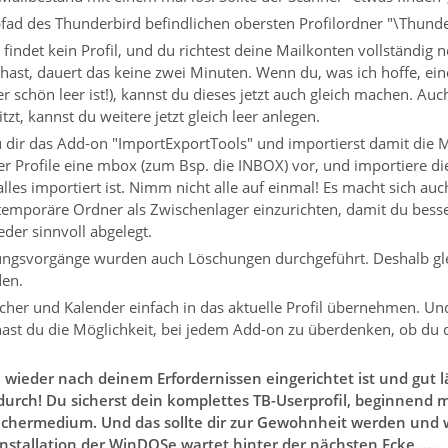
ad des Thunderbird befindlichen obersten Profilordner "\Thunderb
 findet kein Profil, und du richtest deine Mailkonten vollständig n
 hast, dauert das keine zwei Minuten. Wenn du, was ich hoffe, ein
 schön leer ist!), kannst du dieses jetzt auch gleich machen. A
zt, kannst du weitere jetzt gleich leer anlegen.
t du dir das Add-on "ImportExportTools" und importierst damit di
r Profile eine mbox (zum Bsp. die INBOX) vor, und importiere di
lles importiert ist. Nimm nicht alle auf einmal! Es macht sich auch
 temporäre Ordner als Zwischenlager einzurichten, damit du besser
eder sinnvoll abgelegt.
rungsvorgänge wurden auch Löschungen durchgeführt. Deshalb gle
den.
ücher und Kalender einfach in das aktuelle Profil übernehmen. U
 hast du die Möglichkeit, bei jedem Add-on zu überdenken, ob du d
wieder nach deinem Erfordernissen eingerichtet ist und gut l
urch! Du sicherst dein komplettes TB-Userprofil, beginnend m
ichermedium. Und das sollte dir zur Gewohnheit werden und 
nstallation der WinDOSe wartet hinter der nächsten Ecke ... .