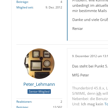
Problem. Wie komme i
Beiträge
4
unbedingt im aktuelle
Mitglied seit
9. Dez. 2012
mir bestimmte Mails
Danke und viele Grüß
Reniar
9. Dezember 2012 um 13:
Das steht bei Punkt 5
MfG Peter
Peter_Lehmann
Thunderbird 45.8.x, 
Senior-Mitglied
S/MIME, denn
ich
wil
Nebenbei: die Benut
Reaktionen
2
Und:
Ich mag kein
T
Beiträge
13.502