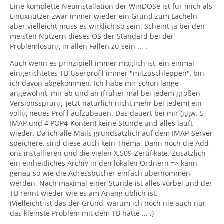
Eine komplette Neuinstallation der WinDOSe ist für mich als
Linuxnutzer zwar immer wieder ein Grund zum Lächeln,
aber vielleicht muss es wirklich so sein. Scheint ja bei den
meisten Nutzern dieses OS der Standard bei der
Problemlösung in allen Fällen zu sein ... .
Auch wenn es prinzipiell immer möglich ist, ein einmal
eingerichtetes TB-Userprofil immer "mitzuschleppen", bin
ich davon abgekommen. Ich habe mir schon lange
angewöhnt, mir ab und an (früher mal bei jedem großen
Versionssprung, jetzt natürlich nicht mehr bei jedem) ein
völlig neues Profil aufzubauen. Das dauert bei mir (ggw. 5
IMAP und 4 POP4-Konten) keine Stunde und alles läuft
wieder. Da ich alle Mails grundsätzlich auf dem IMAP-Server
speichere, sind diese auch kein Thema. Dann noch die Add-
ons installieren und die vielen X.509-Zertifikate. Zusätzlich
ein einheitliches Archiv in den lokalen Ordnern => kann
genau so wie die Adressbücher einfach übernommen
werden. Nach maximal einer Stunde ist alles vorbei und der
TB rennt wieder wie es am Anang üblich ist.
(Vielleicht ist das der Grund, warum ich noch nie auch nur
das kleinste Problem mit dem TB hatte ... .)