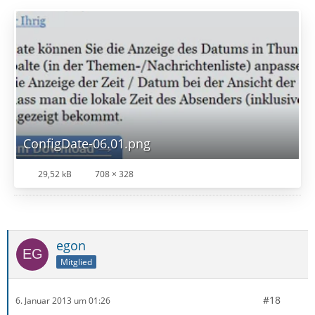
ConfigDate-06.01.png
29,52 kB
708 × 328
egon
Mitglied
#18
6. Januar 2013 um 01:26