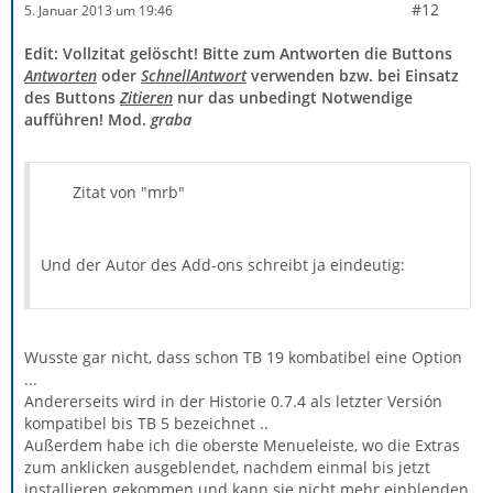
#12
5. Januar 2013 um 19:46
Edit: Vollzitat gelöscht! Bitte zum Antworten die Buttons
Antworten
oder
SchnellAntwort
verwenden bzw. bei Einsatz
des Buttons
Zitieren
nur das unbedingt Notwendige
aufführen! Mod.
graba
Zitat von "mrb"
Und der Autor des Add-ons schreibt ja eindeutig:
Wusste gar nicht, dass schon TB 19 kombatibel eine Option
...
Andererseits wird in der Historie 0.7.4 als letzter Versión
kompatibel bis TB 5 bezeichnet ..
Außerdem habe ich die oberste Menueleiste, wo die Extras
zum anklicken ausgeblendet, nachdem einmal bis jetzt
installieren gekommen und kann sie nicht mehr einblenden