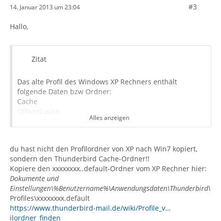
#3
14. Januar 2013 um 23:04
Hallo,
Zitat
Das alte Profil des Windows XP Rechners enthält
folgende Daten bzw Ordner:
Cache
OfflineCache
Alles anzeigen
startupCache
_CACHE_CLEAN_
urlclassifier.pset
du hast nicht den Profilordner von XP nach Win7 kopiert,
urlclassifier3
sondern den Thunderbird Cache-Ordner!!
Kopiere den xxxxxxxx..default-Ordner vom XP Rechner hier:
Dokumente und
Einstellungen\%Benutzername%\Anwendungsdaten\Thunderbird\
Profiles\xxxxxxxx.default
https://www.thunderbird-mail.de/wiki/Profile_v…
ilordner_finden