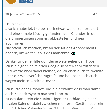
Mitglied
#7
20. Januar 2013 um 21:55
Hallo edvoldi,
also ich habe jetzt selber noch etwas weiter rumprobiert
und eine simple Lösung gefunden: den Kalender, in dem
die Erinnerungen spinnen, abbestellen und neu
abonnieren.
Nix öffentlich machen, nix an der Art des Abonnements
ändern, nix weiter...so is das manchmal
Danke für deine Hilfe udn deine wetergehenden Tipps!
Ich bin eigentlich mit den GoogleDiensten sehr zufrieden
und werde wohl dabei bleiben, da ich eben auch teilweiwse
über die Weboverflche zugreife und hautpsächlich auch
wegen meinem AndroidDevice.
Ich nutze aber Dropbox und bin erstaunt, dass man damit
auch Kalendersyncro machen kann. oO
Ist das dann rein die "unintelligente" Hochladung einer
lokalen Kalenderdatei zwischen mehreren Geräten oder ein
tatsächliches Kalenderfeature? Und wie könnte ein Weg