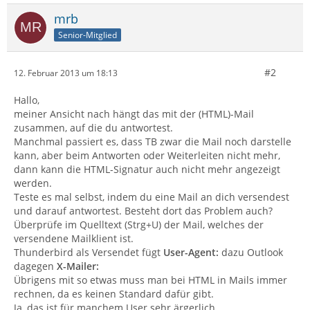
mrb
Senior-Mitglied
#2
12. Februar 2013 um 18:13
Hallo,
meiner Ansicht nach hängt das mit der (HTML)-Mail
zusammen, auf die du antwortest.
Manchmal passiert es, dass TB zwar die Mail noch darstelle
kann, aber beim Antworten oder Weiterleiten nicht mehr,
dann kann die HTML-Signatur auch nicht mehr angezeigt
werden.
Teste es mal selbst, indem du eine Mail an dich versendest
und darauf antwortest. Besteht dort das Problem auch?
Überprüfe im Quelltext (Strg+U) der Mail, welches der
versendene Mailklient ist.
Thunderbird als Versendet fügt
User-Agent:
dazu Outlook
dagegen
X-Mailer:
Übrigens mit so etwas muss man bei HTML in Mails immer
rechnen, da es keinen Standard dafür gibt.
Ja, das ist für manchem User sehr ärgerlich.