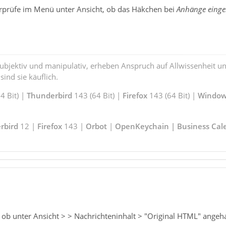
prüfe im Menü unter Ansicht, ob das Häkchen bei
Anhänge eing
subjektiv und manipulativ, erheben Anspruch auf Allwissenheit 
ind sie käuflich.
 Bit) |
Thunderbird
143 (64 Bit) |
Firefox
143 (64 Bit) |
Window
rbird
12 |
Firefox
143 |
Orbot
|
OpenKeychain | Business Cal
b unter Ansicht > > Nachrichteninhalt > "Original HTML" angehak