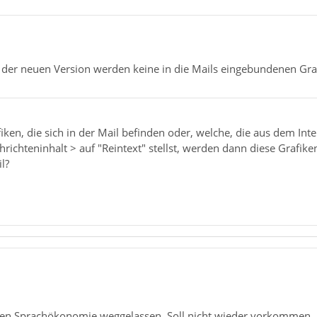
ion der neuen Version werden keine in die Mails eingebundenen Gr
fiken, die sich in der Mail befinden oder, welche, die aus dem I
hrichteninhalt > auf "Reintext" stellst, werden dann diese Grafik
l?
en Sprachökonomie weggelassen. Soll nicht wieder vorkommen.