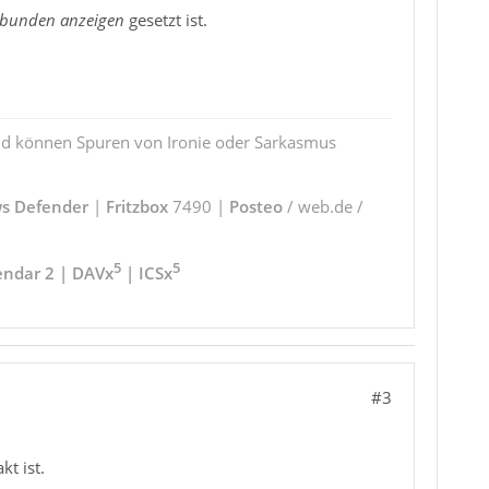
ebunden anzeigen
gesetzt ist.
und können Spuren von Ironie oder Sarkasmus
s Defender
|
Fritzbox
7490 |
Posteo
/ web.de /
5
5
endar 2 | DAVx
| ICSx
#3
t ist.