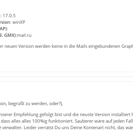
n
: 17.0.5
rsion
: winXP
AP)
:
.B. GMX)
:mail.ru
n der neuen Version werden keine in die Mails eingebundenen Grap
ön, begrüßt zu werden, oder?),
nserer Empfehlung gefolgt bist und die neuste Version installier
dass alles alles 100%ig funktioniert. Sauberer wäre auf jeden Fall 
le verwalten
. Leider verrätst Du uns Deine Kontenart nicht, das wär