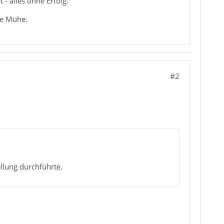
- alles ohne Erfolg.
re Mühe.
#2
ellung durchführte.