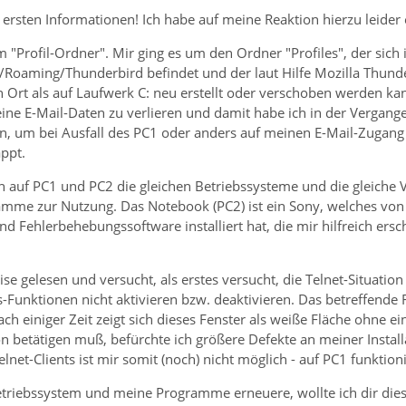
 ersten Informationen! Ich habe auf meine Reaktion hierzu leider e
 "Profil-Ordner". Mir ging es um den Ordner "Profiles", der sich
Roaming/Thunderbird befindet und der laut Hilfe Mozilla Thunde
Ort als auf Laufwerk C: neu erstellt oder verschoben werden ka
ine E-Mail-Daten zu verlieren und damit habe ich in der Vergang
, um bei Ausfall des PC1 oder anders auf meinen E-Mail-Zugang 
ppt.
 auf PC1 und PC2 die gleichen Betriebssysteme und die gleiche Vi
amme zur Nutzung. Das Notebook (PC2) ist ein Sony, welches von
nd Fehlerbehebungssoftware installiert hat, die mir hilfreich ers
e gelesen und versucht, als erstes versucht, die Telnet-Situation 
-Funktionen nicht aktivieren bzw. deaktivieren. Das betreffende
ch einiger Zeit zeigt sich dieses Fenster als weiße Fläche ohne ein
on betätigen muß, befürchte ich größere Defekte an meiner Insta
lnet-Clients ist mir somit (noch) nicht möglich - auf PC1 funktioni
etriebssystem und meine Programme erneuere, wollte ich dir diese