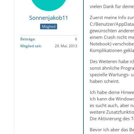
vielen Dank für deine
Sonnenjakob11
Zuerst meine Info zum
C:/Benutzer/AppData/
Mitglied
gewünschten anderen 
einem Crash nicht me
Beiträge
6
Notebook) verschoben
Mitglied seit
29. Mai. 2013
Komplikationen gekla
Des Weiteren habe ich
sonst ähnliche Progr
spezielle Wartungs- u
haben scheint.
Ich habe deine Hinweis
Ich kann die Windows
es sucht auch, aber na
weitere Zusatzfunkti
Die Aktivierung des Te
Bevor ich aber das B