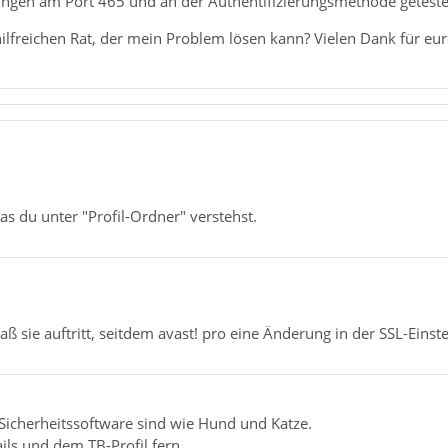
gen am Port 465 und an der Authentifizierungsmethode getestet 
hilfreichen Rat, der mein Problem lösen kann? Vielen Dank für eu
as du unter "Profil-Ordner" verstehst.
aß sie auftritt, seitdem avast! pro eine Änderung in der SSL-Einst
cherheitssoftware sind wie Hund und Katze.
ails und dem TB-Profil fern.