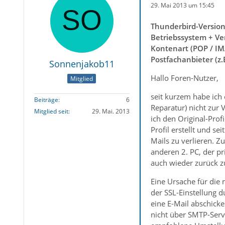
29. Mai 2013 um 15:45
Thunderbird-Versio
Betriebssystem + Ve
Kontenart (POP / IM
Postfachanbieter (z
Sonnenjakob11
Hallo Foren-Nutzer,
Mitglied
seit kurzem habe ich
Beiträge
6
Reparatur) nicht zur 
Mitglied seit
29. Mai. 2013
ich den Original-Prof
Profil erstellt und s
Mails zu verlieren. Z
anderen 2. PC, der pr
auch wieder zurück z
Eine Ursache für die 
der SSL-Einstellung 
eine E-Mail abschick
nicht über SMTP-Serve