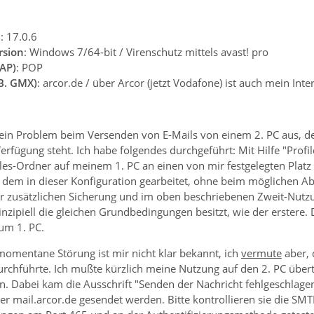
n
: 17.0.6
rsion
: Windows 7/64-bit / Virenschutz mittels avast! pro
AP)
: POP
.B. GMX)
: arcor.de / über Arcor (jetzt Vodafone) ist auch mein Int
 ein Problem beim Versenden von E-Mails von einem 2. PC aus, de
Verfügung steht. Ich habe folgendes durchgeführt: Mit Hilfe "Prof
iles-Ordner auf meinem 1. PC an einen von mir festgelegten Plat
eit dem in dieser Konfiguration gearbeitet, ohne beim möglichen Abs
ur zusätzlichen Sicherung und im oben beschriebenen Zweit-Nutzu
inzipiell die gleichen Grundbedingungen besitzt, wie der erstere. 
um 1. PC.
momentane Störung ist mir nicht klar bekannt, ich
vermute
aber, 
durchführte. Ich mußte kürzlich meine Nutzung auf den 2. PC übe
en. Dabei kam die Ausschrift "Senden der Nachricht fehlgeschla
r mail.arcor.de gesendet werden. Bitte kontrollieren sie die SMTP