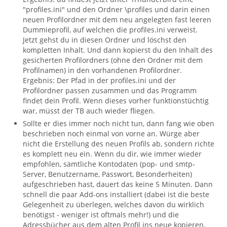
"profiles.ini" und den Ordner \profiles und darin einen
neuen Profilordner mit dem neu angelegten fast leeren
Dummieprofil, auf welchen die profiles.ini verweist.
Jetzt gehst du in diesen Ordner und löschst den
kompletten Inhalt. Und dann kopierst du den Inhalt des
gesicherten Profilordners (ohne den Ordner mit dem
Profilnamen) in den vorhandenen Profilordner.
Ergebnis: Der Pfad in der profiles.ini und der
Profilordner passen zusammen und das Programm
findet dein Profil. Wenn dieses vorher funktionstüchtig
war, müsst der TB auch wieder fliegen.
Sollte er dies immer noch nicht tun, dann fang wie oben
beschrieben noch einmal von vorne an. Würge aber
nicht die Erstellung des neuen Profils ab, sondern richte
es komplett neu ein. Wenn du dir, wie immer wieder
empfohlen, sämtliche Kontodaten (pop- und smtp-
Server, Benutzername, Passwort, Besonderheiten)
aufgeschrieben hast, dauert das keine 5 Minuten. Dann
schnell die paar Add-ons installiert (dabei ist die beste
Gelegenheit zu überlegen, welches davon du wirklich
benötigst - weniger ist oftmals mehr!) und die
Adressbücher aus dem alten Profil ins neue kopieren.