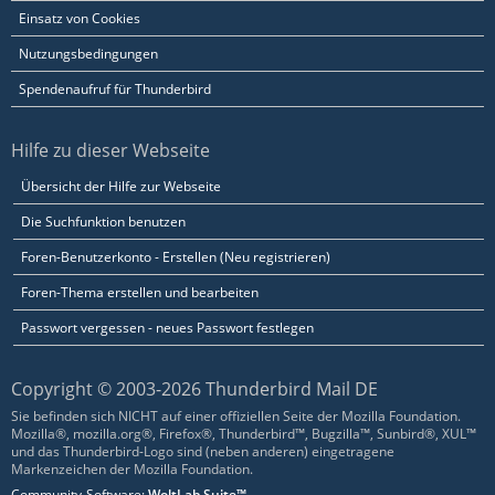
Einsatz von Cookies
Nutzungsbedingungen
Spendenaufruf für Thunderbird
Hilfe zu dieser Webseite
Übersicht der Hilfe zur Webseite
Die Suchfunktion benutzen
Foren-Benutzerkonto - Erstellen (Neu registrieren)
Foren-Thema erstellen und bearbeiten
Passwort vergessen - neues Passwort festlegen
Copyright © 2003-2026 Thunderbird Mail DE
Sie befinden sich NICHT auf einer offiziellen Seite der Mozilla Foundation.
Mozilla®, mozilla.org®, Firefox®, Thunderbird™, Bugzilla™, Sunbird®, XUL™
und das Thunderbird-Logo sind (neben anderen) eingetragene
Markenzeichen der Mozilla Foundation.
Community-Software:
WoltLab Suite™