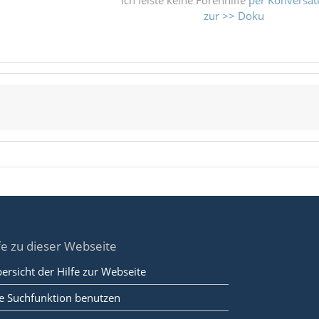
Ich leiste keine Forenhilfe
per Konversat
zur >> Doku
fe zu dieser Webseite
ersicht der Hilfe zur Webseite
e Suchfunktion benutzen