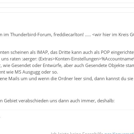
 im Thunderbird-Forum, freddiecarlton! ..... <wir hier im Kreis
ten scheinen als IMAP, das Dritte kann auch als POP eingerichtet
u uns raten :aerger: (Extras>Konten-Einstellungen>%Accountname
, wie Gesendet oder Entwürfe, aber auch Gesendete Objekte st
ient wie MS Ausgugg oder so.
dene Mails um und wenn die Ordner leer sind, dann kannst du sie
in Gebiet verabschieden uns dann auch immer, deshalb:
ß