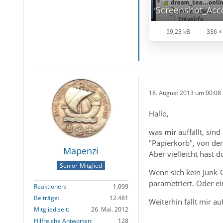
59,23 kB
336 ×
18. August 2013 um 00:08
Hallo,
was
mir
auffällt, sin
"Papierkorb", von de
Mapenzi
Aber vielleicht hast 
Senior-Mitglied
Wenn sich kein Junk-O
parametriert. Oder e
Reaktionen
1.099
Beiträge
12.481
Weiterhin fällt mir a
Mitglied seit
26. Mai. 2012
Hilfreiche Antworten
128