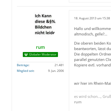
18. August 2013 um 15:38
Hallo und willkommen
altmodisch, gelle?...
Die oberen beiden Kon
rum
beantworten, lässt d
Die doppelten Ordner
Globaler Moderator
parallel genutzten Cl
Kopiere evtl. vorhan
Beiträge
21.481
Mitglied seit
9. Jun. 2006
wir hier im Rhein-Ma
es wird schon..., Gru
rum