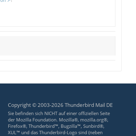
ion
!
Copyright © 2003-2026 Thunderbird Mail DE
Sie befinden sich NICHT auf einer offiziellen Seite
der Mozilla Foundation. Mozilla®, mozilla.org®,
Firefox®, Thunderbird™, Bugzilla™, Sunbird®,
XUL™ und das Thunderbird-Logo sind (neben