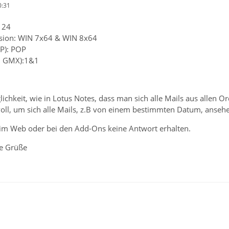
0:31
 24
rsion: WIN 7x64 & WIN 8x64
P): POP
B. GMX):1&1
lichkeit, wie in Lotus Notes, dass man sich alle Mails aus allen
oll, um sich alle Mails, z.B von einem bestimmten Datum, anseh
 im Web oder bei den Add-Ons keine Antwort erhalten.
te Grüße