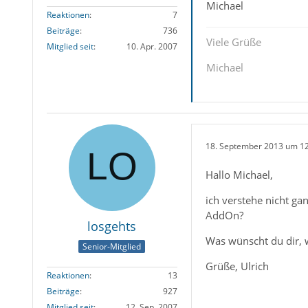
Michael
Reaktionen
7
Beiträge
736
Viele Grüße
Mitglied seit
10. Apr. 2007
Michael
18. September 2013 um 1
Hallo Michael,
ich verstehe nicht ga
AddOn?
losgehts
Was wünscht du dir, w
Senior-Mitglied
Grüße, Ulrich
Reaktionen
13
Beiträge
927
Mitglied seit
12. Sep. 2007