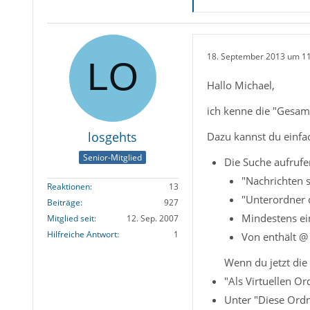
18. September 2013 um 1
Hallo Michael,
ich kenne die "Gesamt
losgehts
Dazu kannst du einfa
Senior-Mitglied
Die Suche aufrufen
"Nachrichten s
Reaktionen
13
"Unterordner 
Beiträge
927
Mindestens ei
Mitglied seit
12. Sep. 2007
Hilfreiche Antwort
1
Von enthält @
Wenn du jetzt die
"Als Virtuellen O
Unter "Diese Ordn