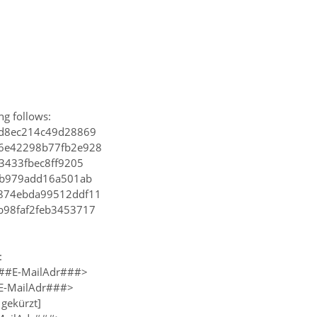
ng follows:
0d8ec214c49d28869
6e42298b77fb2e928
73433fbec8ff9205
cb979add16a501ab
874ebda99512ddf11
b98faf2feb3453717
:
###E-MailAdr###>
#E-MailAdr###>
 gekürzt]