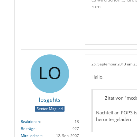
rum
25. September 2013 um 2
Hallo,
Zitat von "mcd
losgehts
Senior-Mitglied
Nachteil an POP3 i
heruntergeladen
Reaktionen
13
Beiträge
927
Mitglied seit
12. Sep. 2007