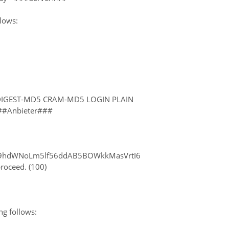
llows:
DIGEST-MD5 CRAM-MD5 LOGIN PLAIN
#Anbieter###
29hdWNoLm5lf56ddAB5BOWkkMasVrtI6
roceed. (100)
ng follows: