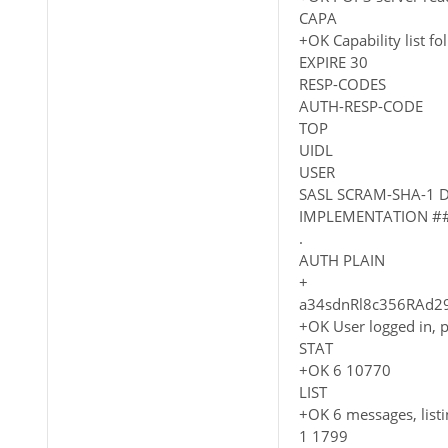
CAPA
+OK Capability list fo
EXPIRE 30
RESP-CODES
AUTH-RESP-CODE
TOP
UIDL
USER
SASL SCRAM-SHA-1 
IMPLEMENTATION ##
.
AUTH PLAIN
+
a34sdnRl8c356RAd
+OK User logged in, p
STAT
+OK 6 10770
LIST
+OK 6 messages, listi
1 1799