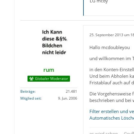
LG mcdy
25. September 2013 um 1
Hallo mcdoubleyou
und willkommen im 
rum
in den Konten-Einstel
Und beim Abholen kann
Globaler Moderator
Fristablauf auch auf 
Beiträge
21.481
Die Vorgehensweise fü
Mitglied seit
9. Jun. 2006
beschrieben und bei 
Filter erstellen und 
Automatisches Lösche
es wird schon..., Gru