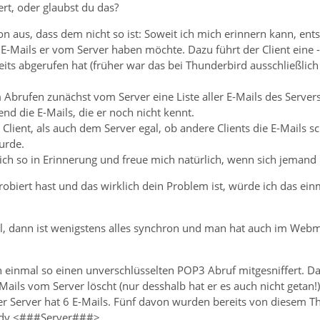
rt, oder glaubst du das?
n aus, dass dem nicht so ist: Soweit ich mich erinnern kann, ents
E-Mails er vom Server haben möchte. Dazu führt der Client eine - i
its abgerufen hat (früher war das bei Thunderbird ausschließlich di
im Abrufen zunächst vom Server eine Liste aller E-Mails des Server
d die E-Mails, die er noch nicht kennt.
Client, als auch dem Server egal, ob andere Clients die E-Mails 
urde.
ich so in Erinnerung und freue mich natürlich, wenn sich jemand
probiert hast und das wirklich dein Problem ist, würde ich das ei
ll, dann ist wenigstens alles synchron und man hat auch im Webm
ch einmal so einen unverschlüsselten POP3 Abruf mitgesniffert. Da
ils vom Server löscht (nur desshalb hat er es auch nicht getan!)
er Server hat 6 E-Mails. Fünf davon wurden bereits von diesem T
ady <###Server###>