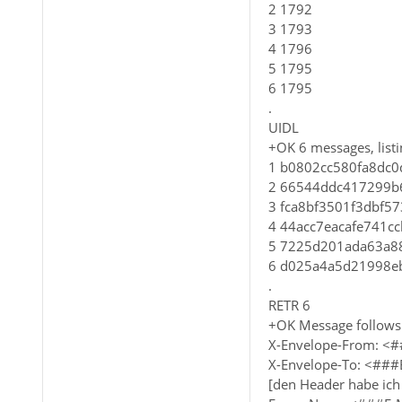
2 1792
3 1793
4 1796
5 1795
6 1795
.
UIDL
+OK 6 messages, listi
1 b0802cc580fa8dc
2 66544ddc417299b
3 fca8bf3501f3dbf5
4 44acc7eacafe741c
5 7225d201ada63a8
6 d025a4a5d21998e
.
RETR 6
+OK Message follows
X-Envelope-From: <
X-Envelope-To: <##
[den Header habe ich