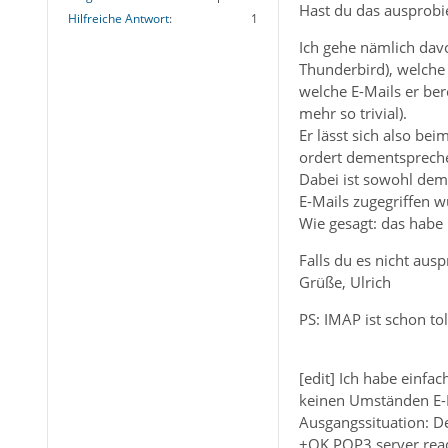
Hast du das ausprobie
Hilfreiche Antwort
1
Ich gehe nämlich davo
Thunderbird), welche 
welche E-Mails er bere
mehr so trivial).
Er lässt sich also be
ordert dementsprechen
Dabei ist sowohl dem 
E-Mails zugegriffen w
Wie gesagt: das habe 
Falls du es nicht aus
Grüße, Ulrich
PS: IMAP ist schon to
[edit] Ich habe einfa
keinen Umständen E-Ma
Ausgangssituation: D
+OK POP3 server re