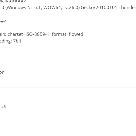
MailAdr###>
/5.0 (Windows NT 6.1; WOW64; rv:26.0) Gecko/20100101 Thunder
##>
lain; charset=ISO-8859-1; format=flowed
ding: 7bit
on
1:46