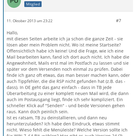
Mitglied
#7
11. Oktober 2013 um 23:22
Hallo,
mit diesen Seiten arbeite ich ja schon die ganze Zeit - sie
lösen aber mein Problem nicht. Wo ist meine Startseite?
Offensichtlich habe ich keine! Und die Frage, wie ich eine
Mail bearbeiten kann, fand ich dort auch nicht. Ich habe die
Angewohnheit, Mails erst mal im Postfach zu lassen und sie
später vor dem Versenden noch einmal zu prüfen. Dabei
finde ich ganz oft etwas, das man besser machen kann, oder
auch Tippfehler, die die RSP nicht gefunden hat (z.B. das -
dass). In OE geht das ganz einfach - dass in TB jede
Überarbeitung zu einer komplett neuen Mail wird, die dann
auch im Postausgang liegt, finde ich sehr kompliziert. Ein
schneller Klick auf "Senden" - und beide Versionen gehen
raus. Kann doch peinlich sein.
Ist es ratsam, TB zu deinstallieren, und dann neu
herunterzuladen? Ich habe den Eindruck, etwas stimmt
nicht. Wieso fehlt die Menüleiste? Welche Version sollte ich
für WIN 7, 64 Bit, wählen? Hier gibt es auch Version 24 (?)