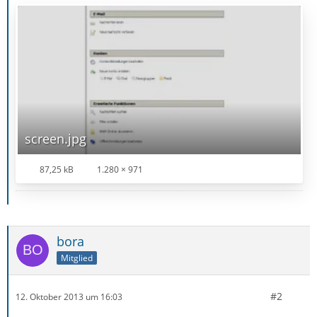
screen.jpg
87,25 kB
1.280 × 971
bora
Mitglied
#2
12. Oktober 2013 um 16:03