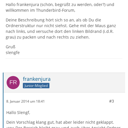
Hallo frankenjura (schön, begrüßt zu werden, oder?) und
willkommen im Thunderbird-Forum,
Deine Beschreibung hört sich so an, als ob Du die
Ordnerstruktur nur nicht siehst. Gehe mit der Maus ganz
nach links, und versuche dort den linken Bildrand (i.d.R.
grau) zu packen und nach rechts zu ziehen.
Gruß
slengfe
frankenjura
Junior-Mitglied
#3
8. Januar 2014 um 18:41
Hallo Slengf,
Dein Vorschlag klang gut, hat aber leider nicht geklappt.
:cry: Der Bereich bleibt grau und auch über Ansicht Ordner