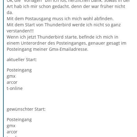
Ok, die "Vorlagen" bin ich los, herzlichen Dank. Sowas in der
Art hab ich mir schon gedacht. denn der war früher nicht
da.
Mit dem Postausgang muss ich mich wohl abfinden.
Mit dem Start von Thunderbird werde ich nicht so ganz
verstanden!!!
Wenn ich jetzt Thunderbird starte, befinde ich mich in
einem Unterordner des Posteinganges, genauer gesagt im
Posteingang meiner Gmx-Emailadresse.
aktueller Start:
Posteingang
gmx
arcor
t-online
gewünschter Start:
Posteingang
gmx
arcor