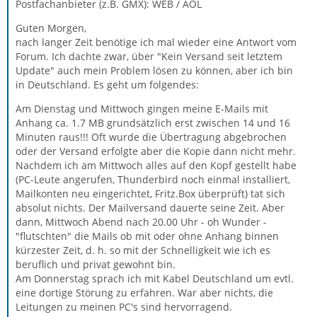
Postfachanbieter (z.B. GMX): WEB / AOL
Guten Morgen,
nach langer Zeit benötige ich mal wieder eine Antwort vom
Forum. Ich dachte zwar, über "Kein Versand seit letztem
Update" auch mein Problem lösen zu können, aber ich bin
in Deutschland. Es geht um folgendes:
Am Dienstag und Mittwoch gingen meine E-Mails mit
Anhang ca. 1.7 MB grundsätzlich erst zwischen 14 und 16
Minuten raus!!! Oft wurde die Übertragung abgebrochen
oder der Versand erfolgte aber die Kopie dann nicht mehr.
Nachdem ich am Mittwoch alles auf den Kopf gestellt habe
(PC-Leute angerufen, Thunderbird noch einmal installiert,
Mailkonten neu eingerichtet, Fritz.Box überprüft) tat sich
absolut nichts. Der Mailversand dauerte seine Zeit. Aber
dann, Mittwoch Abend nach 20.00 Uhr - oh Wunder -
"flutschten" die Mails ob mit oder ohne Anhang binnen
kürzester Zeit, d. h. so mit der Schnelligkeit wie ich es
beruflich und privat gewohnt bin.
Am Donnerstag sprach ich mit Kabel Deutschland um evtl.
eine dortige Störung zu erfahren. War aber nichts, die
Leitungen zu meinen PC's sind hervorragend.