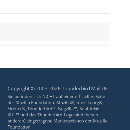
Copyright © 2003-2026 Thunderbird Mail DE
Sie befinden sich NICHT auf einer offiziellen Seite
der Mozilla Foundation. Mozilla®, mozilla.org®,
Firefox®, Thunderbird™, Bugzilla™, Sunbird®,
XUL™ und das Thunderbird-Logo sind (neben
anderen) eingetragene Markenzeichen der Mozilla
Foundation.