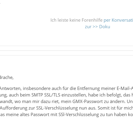
ß
Ich leiste keine Forenhilfe
per Konversat
zur >> Doku
drache,
 Antworten, insbesondere auch für die Entfernung meiner E-Mail-
ung, auch beim SMTP SSL/TLS einzustellen, habe ich befolgt, das 
andt, wo man mir dazu riet, mein GMX-Passwort zu ändern. Und 
ufforderung zur SSL-Verschlüsselung nun aus. Somit ist für mich
as meine altes Passwort mit SSl-Verschlüsselung zu tun haben ko