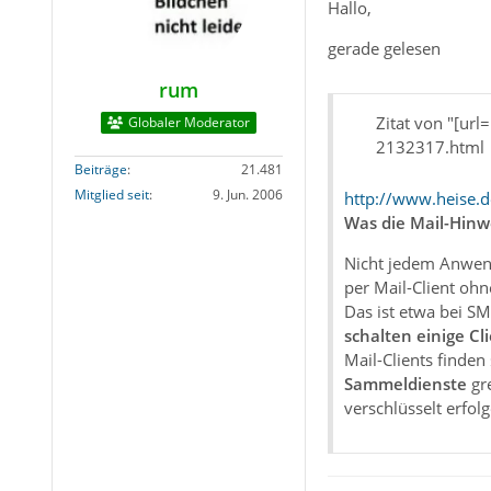
Hallo,
gerade gelesen
rum
Zitat von "[ur
Globaler Moderator
2132317.html
Beiträge
21.481
Mitglied seit
9. Jun. 2006
http://www.heise.d
Was die Mail-Hinw
Nicht jedem Anwende
per Mail-Client oh
Das ist etwa bei S
schalten einige Cl
Mail-Clients finde
Sammeldienste
gre
verschlüsselt erfolg