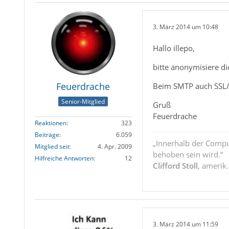
3. März 2014 um 10:48
Hallo illepo,
bitte anonymisiere d
Feuerdrache
Beim SMTP auch SSL/T
Senior-Mitglied
Gruß
Feuerdrache
Reaktionen
323
Beiträge
6.059
„Innerhalb der Compu
Mitglied seit
4. Apr. 2009
behoben sein wird.“
Hilfreiche Antworten
12
Clifford Stoll
, amerik
3. März 2014 um 11:59