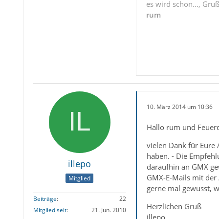
es wird schon..., Gru
rum
10. März 2014 um 10:36
Hallo rum und Feuer
vielen Dank für Eure
haben. - Die Empfehl
illepo
daraufhin an GMX gew
GMX-E-Mails mit der A
Mitglied
gerne mal gewusst, w
Beiträge
22
Herzlichen Gruß
Mitglied seit
21. Jun. 2010
illepo