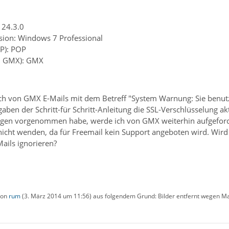
 24.3.0
sion: Windows 7 Professional
P): POP
B. GMX): GMX
ch von GMX E-Mails mit dem Betreff "System Warnung: Sie benutze
ben der Schritt-für Schritt-Anleitung die SSL-Verschlüsselung akti
ungen vorgenommen habe, werde ich von GMX weiterhin aufgeforde
nicht wenden, da für Freemail kein Support angeboten wird. Wird 
ails ignorieren?
 von
rum
(
3. März 2014 um 11:56
) aus folgendem Grund: Bilder entfernt wegen M