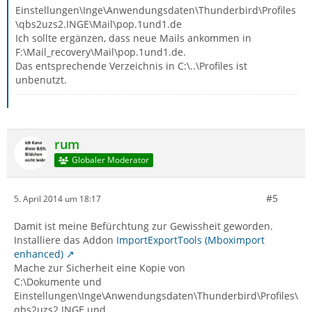
Einstellungen\Inge\Anwendungsdaten\Thunderbird\Profiles
\qbs2uzs2.INGE\Mail\pop.1und1.de
Ich sollte ergänzen, dass neue Mails ankommen in
F:\Mail_recovery\Mail\pop.1und1.de.
Das entsprechende Verzeichnis in C:\..\Profiles ist
unbenutzt.
rum
Globaler Moderator
#5
5. April 2014 um 18:17
Damit ist meine Befürchtung zur Gewissheit geworden.
Installiere das Addon
ImportExportTools (Mboximport
enhanced)
Mache zur Sicherheit eine Kopie von
C:\Dokumente und
Einstellungen\Inge\Anwendungsdaten\Thunderbird\Profiles\
qbs2uzs2.INGE und