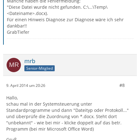
Manche haben die Fehlermeldung:
"Diese Datei wurde nicht gefunden. C:\...\Temp\
<Dateiname>.docx).
Für einen Hinweis Diagnose zur Diagnose wäre ich sehr
dankbar!!
GrabTiefer
mrb
Senior-Mitglied
#8
9. April 2014 um 20:26
Hallo,
schau mal in der Systemsteuerung unter
Standardprogramme und dann "Dateityp oder Protokoll..."
und überprüfe die Zuordnung von *.docx. Steht dort
"unbekannt" - wie bei mir - klicke doppelt auf das betr.
Programm (bei mir Microsoft Office Word)
Gruß