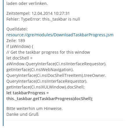
laden oder verlinken.
Zeitstempel: 12.04.2014 10:27:31
Fehler: TypeError: this._taskbar is null
Quelldatei:
resource://gre/modules/DownloadTaskbarProgress.jsm
Zeile: 189
if (aWindow) {
// Get the taskbar progress for this window
let docShell =
aWindow.QueryInterface(Ci.nsIInterfaceRequestor).
getInterface(Ci.nsIWebNavigation).
QueryInterface(Ci.nsIDocShellTreeItem).treeOwner.
QueryInterface(Ci.nsIInterfaceRequestor).
getInterface(Ci.nsIXULWindow).docShell;
let taskbarProgress =
this._taskbar.getTaskbarProgress(docShell);
Bitte weiterhin um Hinweise.
Danke und Gruß