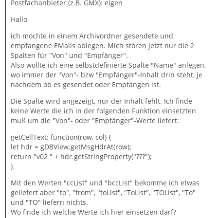
Postfachanbieter (z.B. GMX): eigen
Hallo,
ich möchte in einem Archivordner gesendete und
empfangene EMails ablegen. Mich stören jetzt nur die 2
Spalten für "Von" und "Empfänger".
Also wollte ich eine selbstdefinierte Spalte "Name" anlegen,
wo immer der "Von"- bzw "Empfänger"-Inhalt drin steht, je
nachdem ob es gesendet oder Empfangen ist.
Die Spalte wird angezeigt, nur der Inhalt fehlt. Ich finde
keine Werte die ich in der folgenden Funktion einsetzten
muß um die "Von"- oder "Empfänger"-Werte liefert:
getCellText: function(row, col) {
let hdr = gDBView.getMsgHdrAt(row);
return "v02 " + hdr.getStringProperty("???");
},
Mit den Werten "ccList" und "bccList" bekomme ich etwas
geliefert aber "to", "from", "toList", "ToList", "TOList", "To"
und "TO" liefern nichts.
Wo finde ich welche Werte ich hier einsetzen darf?