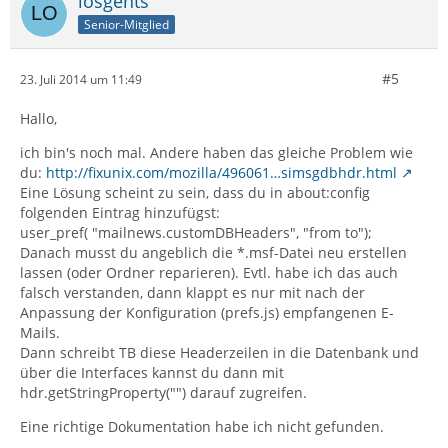
losgehts
Senior-Mitglied
#5
23. Juli 2014 um 11:49
Hallo,
ich bin's noch mal. Andere haben das gleiche Problem wie
du:
http://fixunix.com/mozilla/496061…simsgdbhdr.html
Eine Lösung scheint zu sein, dass du in about:config
folgenden Eintrag hinzufügst:
user_pref( "mailnews.customDBHeaders", "from to");
Danach musst du angeblich die *.msf-Datei neu erstellen
lassen (oder Ordner reparieren). Evtl. habe ich das auch
falsch verstanden, dann klappt es nur mit nach der
Anpassung der Konfiguration (prefs.js) empfangenen E-
Mails.
Dann schreibt TB diese Headerzeilen in die Datenbank und
über die Interfaces kannst du dann mit
hdr.getStringProperty("") darauf zugreifen.
Eine richtige Dokumentation habe ich nicht gefunden.