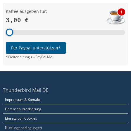
Kaffee ausgeben für:
1
3,00 €
Per Paypal unterstützen*
*Weiterleitung zu PayPal.Me
Thunderbird Mail DE
Impressum & Kontakt
Datenschutzerklärung
Einsatz von Cookies
Nutzungsbedingungen