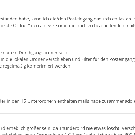
erstanden habe, kann ich die/den Posteingang dadurch entlasten
kale Ordner" neu anlege, somit die noch zu bearbeitenden mails d
e nur ein Durchgangsordner sein.
in die lokalen Ordner verschieben und Filter für den Posteingang e
te regelmäßig komprimiert werden.
der in den 15 Unterordnern enthalten mails habe zusammenaddi
ird erheblich größer sein, da Thunderbird nie etwas löscht. Versc
n scheinbar leerer Ordner kann 4 GB groß sein. Schon ab ca. 800