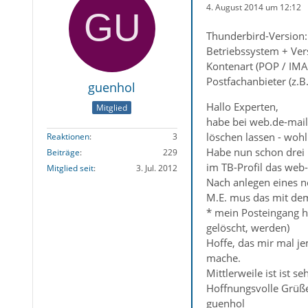
4. August 2014 um 12:12
Thunderbird-Version: 
Betriebssystem + Ver
Kontenart (POP / IM
Postfachanbieter (z.
guenhol
Hallo Experten,
Mitglied
habe bei web.de-mail
löschen lassen - wohl
Reaktionen
3
Habe nun schon drei 
Beiträge
229
im TB-Profil das web
Mitglied seit
3. Jul. 2012
Nach anlegen eines ne
M.E. mus das mit de
* mein Posteingang h
gelöscht, werden)
Hoffe, das mir mal j
mache.
Mittlerweile ist ist
Hoffnungsvolle Grüß
guenhol