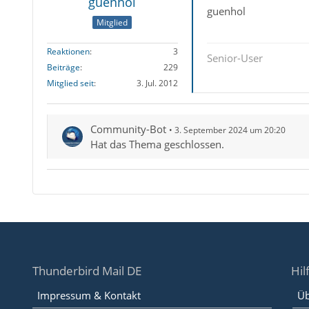
guenhol
guenhol
Mitglied
Reaktionen
3
Senior-User
Beiträge
229
Mitglied seit
3. Jul. 2012
Community-Bot
3. September 2024 um 20:20
Hat das Thema geschlossen.
Thunderbird Mail DE
Hil
Impressum & Kontakt
Üb