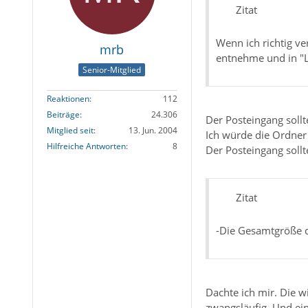
Zitat
Wenn ich richtig v
mrb
entnehme und in "Lo
Senior-Mitglied
Reaktionen
112
Beiträge
24.306
Der Posteingang sollt
Mitglied seit
13. Jun. 2004
Ich würde die Ordner 
Hilfreiche Antworten
8
Der Posteingang soll
Zitat
-Die Gesamtgröße 
Dachte ich mir. Die w
zwangsläufig. Und ei