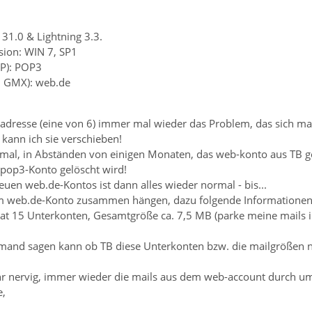
31.0 & Lightning 3.3.
sion: WIN 7, SP1
AP): POP3
B. GMX): web.de
adresse (eine von 6) immer mal wieder das Problem, das sich mai
 kann ich sie verschieben!
mal, in Abständen von einigen Monaten, das web-konto aus TB gelö
-pop3-Konto gelöscht wird!
uen web.de-Kontos ist dann alles wieder normal - bis...
m web.de-Konto zusammen hängen, dazu folgende Informationen
at 15 Unterkonten, Gesamtgröße ca. 7,5 MB (parke meine mails im
emand sagen kann ob TB diese Unterkonten bzw. die mailgrößen ni
 sehr nervig, immer wieder die mails aus dem web-account durch u
e,