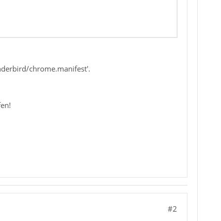
derbird/chrome.manifest'.
fen!
#2