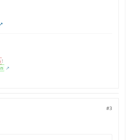
n
!
en
#3