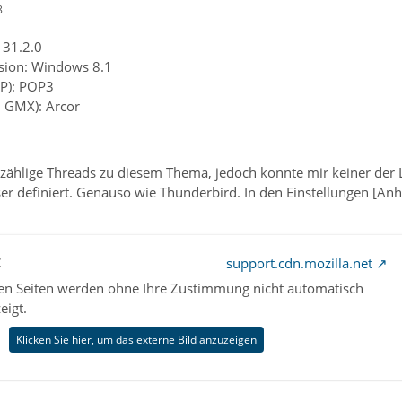
8
 31.2.0
sion: Windows 8.1
AP): POP3
. GMX): Arcor
 unzählige Threads zu diesem Thema, jedoch konnte mir keiner de
ser definiert. Genauso wie Thunderbird. In den Einstellungen [An
t
support.cdn.mozilla.net
nen Seiten werden ohne Ihre Zustimmung nicht automatisch
eigt.
Klicken Sie hier, um das externe Bild anzuzeigen