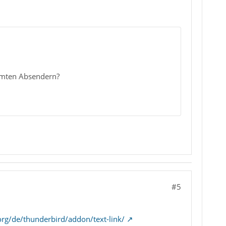
immten Absendern?
#5
org/de/thunderbird/addon/text-link/