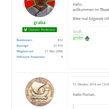
Hallo,
willkommen im
Thun
Bitte mal folgende I
graba
Globaler Moderator
Gruß
graba
Reaktionen
612
Beiträge
21.910
Mitglied seit
17. Mai. 2006
Hilfreiche Antworten
9
15. Oktober 2014 um 13:2
Hallo Florian,