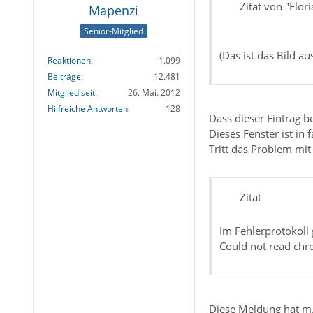
Zitat von "Flor
Mapenzi
Senior-Mitglied
(Das ist das Bild au
Reaktionen
1.099
Beiträge
12.481
Mitglied seit
26. Mai. 2012
Hilfreiche Antworten
128
Dass dieser Eintrag be
Dieses Fenster ist in
Tritt das Problem mi
Zitat
Im Fehlerprotokoll 
Could not read chr
Diese Meldung hat m