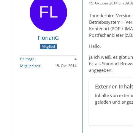
15. Oktober 2014 um 09:0
Thunderbird-Version:
Betriebssystem + Ver
Kontenart (POP / IM
Postfachanbieter (z.B
FlorianG
Hallo,
Mitglied
ja ich weiß, es gibt
Beiträge
4
ist als Standart Brow
Mitglied seit
15. Okt. 2014
angegeben!
Externer Inhal
Inhalte von exter
geladen und angez