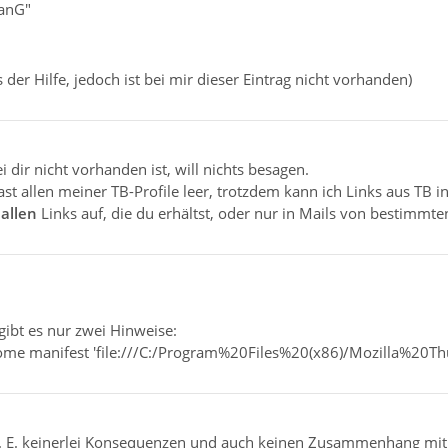
ianG"
s der Hilfe, jedoch ist bei mir dieser Eintrag nicht vorhanden)
i dir nicht vorhanden ist, will nichts besagen.
 fast allen meiner TB-Profile leer, trotzdem kann ich Links aus T
t
allen
Links auf, die du erhältst, oder nur in Mails von bestimmt
gibt es nur zwei Hinweise:
ome manifest 'file:///C:/Program%20Files%20(x86)/Mozilla%20Th
print.printer_Canon_MP550_series.print_shrink_to_fit	true
. E. keinerlei Konsequenzen und auch keinen Zusammenhang mi