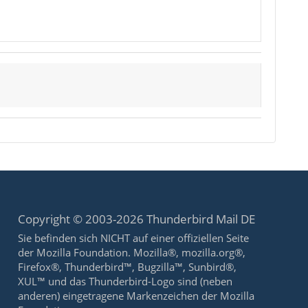
Copyright © 2003-2026 Thunderbird Mail DE
Sie befinden sich NICHT auf einer offiziellen Seite
der Mozilla Foundation. Mozilla®, mozilla.org®,
Firefox®, Thunderbird™, Bugzilla™, Sunbird®,
XUL™ und das Thunderbird-Logo sind (neben
anderen) eingetragene Markenzeichen der Mozilla