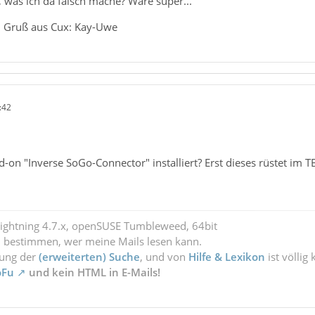
 was ich da falsch mache? Wäre super...
 Gruß aus Cux: Kay-Uwe
:42
-on "Inverse SoGo-Connector" installiert? Erst dieses rüstet im 
Lightning 4.7.x, openSUSE Tumbleweed, 64bit
l bestimmen, wer meine Mails lesen kann.
zung der
(erweiterten) Suche
, und von
Hilfe & Lexikon
ist völlig
oFu
und kein HTML in E-Mails!