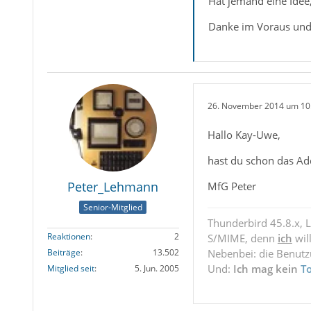
Hat jemand eine Idee,
Danke im Voraus und
26. November 2014 um 10
Hallo Kay-Uwe,
hast du schon das Add
Peter_Lehmann
MfG Peter
Senior-Mitglied
Thunderbird 45.8.x, 
Reaktionen
2
S/MIME, denn
ich
wil
Nebenbei: die Benut
Beiträge
13.502
Und:
Ich mag kein
T
Mitglied seit
5. Jun. 2005