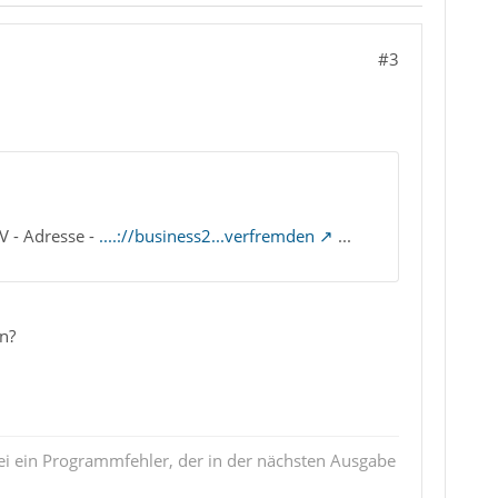
#3
V - Adresse -
....://business2...verfremden
...
n?
i ein Programmfehler, der in der nächsten Ausgabe