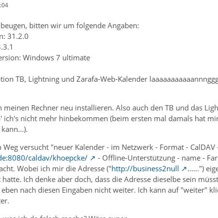
:04
beugen, bitten wir um folgende Angaben:
n: 31.2.0
3.3.1
ersion: Windows 7 ultimate
tion TB, Lightning und Zarafa-Web-Kalender laaaaaaaaaaannngggeee
 meinen Rechner neu installieren. Also auch den TB und das Light
ab' ich's nicht mehr hinbekommen (beim ersten mal damals hat mi
kann...).
n Weg versucht "neuer Kalender - im Netzwerk - Format - CalDAV -
.de:8080/caldav/khoepcke/
- Offline-Unterstützung - name - Farb
ht. Wobei ich mir die Adresse ("
http://business2null
......") 
hatte. Ich denke aber doch, dass die Adresse dieselbe sein müsst
s eben nach diesen Eingaben nicht weiter. Ich kann auf "weiter" k
ter.