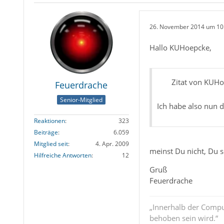
26. November 2014 um 10
Hallo KUHoepcke,
Zitat von KUH
Feuerdrache
Senior-Mitglied
Ich habe also nun 
Reaktionen
323
Beiträge
6.059
Mitglied seit
4. Apr. 2009
meinst Du nicht, Du 
Hilfreiche Antworten
12
Gruß
Feuerdrache
„Innerhalb der Compu
behoben sein wird.“