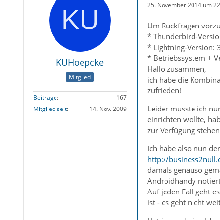
25. November 2014 um 22
Um Rückfragen vorzu
* Thunderbird-Versio
* Lightning-Version: 
* Betriebssystem + V
KUHoepcke
Hallo zusammen,
Mitglied
ich habe die Kombina
zufrieden!
Beiträge
167
Leider musste ich nun
Mitglied seit
14. Nov. 2009
einrichten wollte, h
zur Verfügung stehen 
Ich habe also nun de
http://business2null
damals genauso gemac
Androidhandy notiert 
Auf jeden Fall geht e
ist - es geht nicht wei