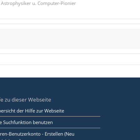
. Astrophysiker u. Computer-Pionier
fe zu dieser Webseite
ersicht der Hilfe zur Webseite
e Suchfunktion benutzen
ren-Benutzerkonto - Erstellen (Neu