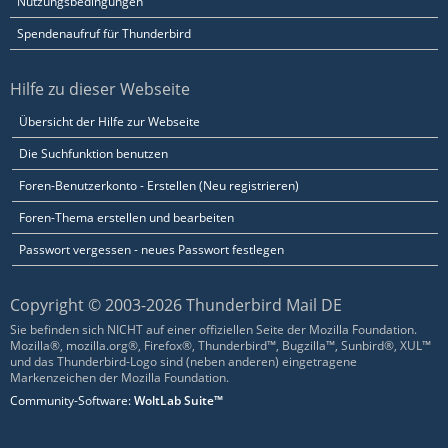
Nutzungsbedingungen
Spendenaufruf für Thunderbird
Hilfe zu dieser Webseite
Übersicht der Hilfe zur Webseite
Die Suchfunktion benutzen
Foren-Benutzerkonto - Erstellen (Neu registrieren)
Foren-Thema erstellen und bearbeiten
Passwort vergessen - neues Passwort festlegen
Copyright © 2003-2026 Thunderbird Mail DE
Sie befinden sich NICHT auf einer offiziellen Seite der Mozilla Foundation.
Mozilla®, mozilla.org®, Firefox®, Thunderbird™, Bugzilla™, Sunbird®, XUL™
und das Thunderbird-Logo sind (neben anderen) eingetragene
Markenzeichen der Mozilla Foundation.
Community-Software:
WoltLab Suite™