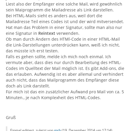
Liest also der Empfänger eine solche Mail, wird gewöhnlich
sein Maiprogramm die Mailadresse als Link darstellen.
Bei HTML-Mails sieht es anders aus, weil dort die
Mailadresse Teil eines Codes ist und der wird mitversendet.
Hat man das Problem in einer Signatur, sollte man also nur
eine Signatur in
Reintext
verwenden.
Ob man durch Ändern des HTMl-Code in einer HTML-Mail
die Link-Darstellungen unterdrücken kann, weiß ich nicht,
das müsste ich erst testen.
Falls es gehen sollte, melde ich mich noch einmal. Ich
vermute aber, dass dies nur durch Bearbeitung des HTML-
Codes im Quelltext der Mail möglich ist. Es gibt Add-ons, die
das erlauben. Aufwendig ist es aber allemal und verhindert
auch nicht, dass das Mailprogramm des Empfänger diese
doch als Link darstellt.
Für mich ist das ein zusätzlicher Aufwand pro Mail von ca. 5
Minuten., je nach Komplexheit des HTML-Codes.
Gruß
Einmal editiert, zuletzt von
mrb
(
19. Dezember 2014 um 17:14
)