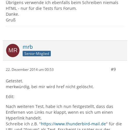
Übrigens verwende ich ebenfalls beim Schreiben niemals
HTML - nur für die Tests fürs Forum.
Danke.
Gruß
mrb
Senior-Mitglied
#9
22. Dezember 2014 um 00:53
Getestet.
merkwürdig, bei mir wird href nicht gelöscht.
Edit:
Nach weiteren Test, habe ich nun festgestellt, dass das
Entfernen von Links nur klappt, wenn es sich um einen
Hyperlink handelt.
Schreibe ich z.B. "
https://www.thunderbird-mail.de
" für die
URL und "Forum" als Text. Erscheint ja später nur der