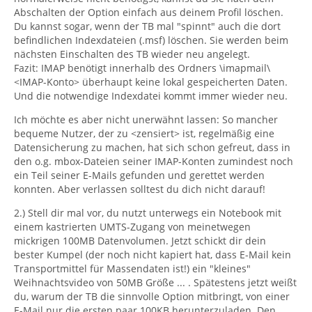
Abschalten der Option einfach aus deinem Profil löschen.
Du kannst sogar, wenn der TB mal "spinnt" auch die dort
befindlichen Indexdateien (.msf) löschen. Sie werden beim
nächsten Einschalten des TB wieder neu angelegt.
Fazit: IMAP benötigt innerhalb des Ordners \imapmail\
<IMAP-Konto> überhaupt keine lokal gespeicherten Daten.
Und die notwendige Indexdatei kommt immer wieder neu.
Ich möchte es aber nicht unerwähnt lassen: So mancher
bequeme Nutzer, der zu <zensiert> ist, regelmäßig eine
Datensicherung zu machen, hat sich schon gefreut, dass in
den o.g. mbox-Dateien seiner IMAP-Konten zumindest noch
ein Teil seiner E-Mails gefunden und gerettet werden
konnten. Aber verlassen solltest du dich nicht darauf!
2.) Stell dir mal vor, du nutzt unterwegs ein Notebook mit
einem kastrierten UMTS-Zugang von meinetwegen
mickrigen 100MB Datenvolumen. Jetzt schickt dir dein
bester Kumpel (der noch nicht kapiert hat, dass E-Mail kein
Transportmittel für Massendaten ist!) ein "kleines"
Weihnachtsvideo von 50MB Größe ... . Spätestens jetzt weißt
du, warum der TB die sinnvolle Option mitbringt, von einer
E-Mail nur die ersten paar 100KB herunterzuladen. Den