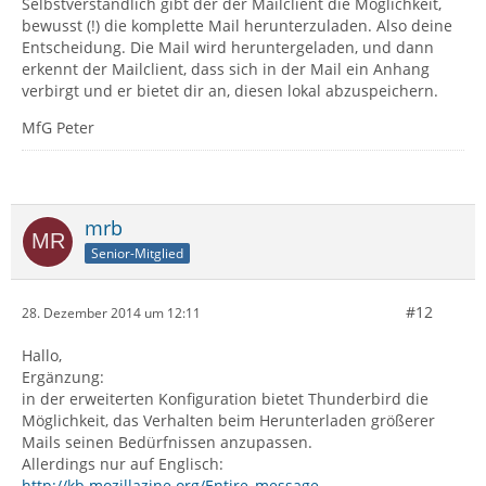
Selbstverständlich gibt der der Mailclient die Möglichkeit,
bewusst (!) die komplette Mail herunterzuladen. Also deine
Entscheidung. Die Mail wird heruntergeladen, und dann
erkennt der Mailclient, dass sich in der Mail ein Anhang
verbirgt und er bietet dir an, diesen lokal abzuspeichern.
MfG Peter
mrb
Senior-Mitglied
#12
28. Dezember 2014 um 12:11
Hallo,
Ergänzung:
in der erweiterten Konfiguration bietet Thunderbird die
Möglichkeit, das Verhalten beim Herunterladen größerer
Mails seinen Bedürfnissen anzupassen.
Allerdings nur auf Englisch:
http://kb.mozillazine.org/Entire_message…