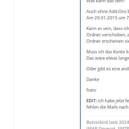
Was kann das sein?
Auch ohne Add-Ons b
Am 29.01.2015 um 7:03
Kann es sein, dass ic
Ordner verschoben, a
Ordner erscheinen sie
Muss ich das Konto k
Das wäre etwas langw
Oder gibt es eine and
Danke
franc
EDIT:
ich habe jetzt f
fehlen die Mails nac
Betterbird (seit 202
IMAP
Dovecot
,
SMTP 