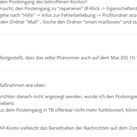
 den Posteingang des betroffenen Kontos?
sucht, den Posteingang zu "reparieren" (R-Klick -> Eigenschaften)
 gehe nach "Hilfe" -> Infos zur Fehlerbehebung -> Profilordner an
 den Ordner "Mail" , lösche den Ordner "smart mailboxes" und st
t festgestellt, dass das selbe Phänomen auch auf dem Mac (OS 10.
 Maßnahmen wie oben.
ichten danach nicht angezeigt werden, würde ich den Posteingan
ieben).
us dem Posteingang in TB offenbar nicht mehr funktioniert, könn
AP-Konto vielleicht das Bereithalten der Nachrichten auf dem Com