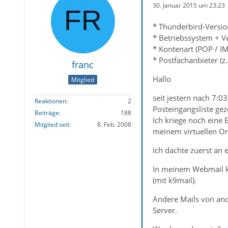
30. Januar 2015 um 23:23
* Thunderbird-Versio
* Betriebssystem + Ve
* Kontenart (POP / I
* Postfachanbieter (
franc
Hallo
Mitglied
seit jestern nach 7:
Reaktionen
2
Posteingangsliste geze
Beiträge
188
Ich kriege noch eine 
Mitglied seit
8. Feb. 2008
meinem virtuellen O
Ich dachte zuerst an ei
In meinem Webmail kl
(mit k9mail).
Andere Mails von and
Server.