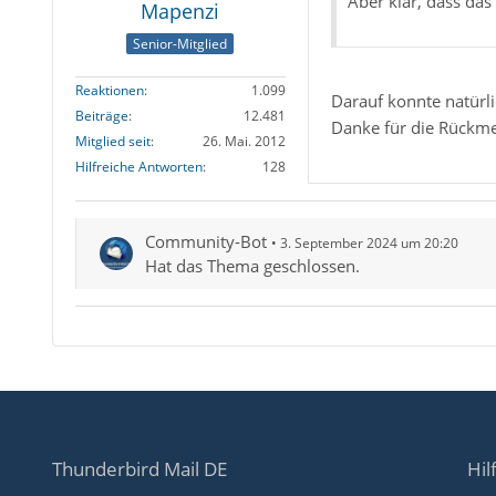
Aber klar, dass da
Mapenzi
Senior-Mitglied
Reaktionen
1.099
Darauf konnte natü
Beiträge
12.481
Danke für die Rückm
Mitglied seit
26. Mai. 2012
Hilfreiche Antworten
128
Community-Bot
3. September 2024 um 20:20
Hat das Thema geschlossen.
Thunderbird Mail DE
Hil