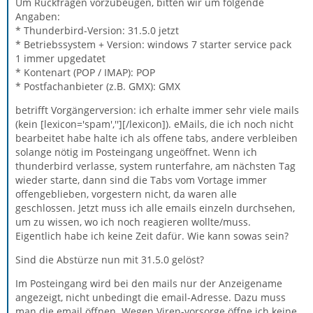
Um Rückfragen vorzubeugen, bitten wir um folgende
Angaben:
* Thunderbird-Version: 31.5.0 jetzt
* Betriebssystem + Version: windows 7 starter service pack
1 immer upgedatet
* Kontenart (POP / IMAP): POP
* Postfachanbieter (z.B. GMX): GMX
betrifft Vorgängerversion: ich erhalte immer sehr viele mails
(kein [lexicon='spam',''][/lexicon]). eMails, die ich noch nicht
bearbeitet habe halte ich als offene tabs, andere verbleiben
solange nötig im Posteingang ungeöffnet. Wenn ich
thunderbird verlasse, system runterfahre, am nächsten Tag
wieder starte, dann sind die Tabs vom Vortage immer
offengeblieben, vorgestern nicht, da waren alle
geschlossen. Jetzt muss ich alle emails einzeln durchsehen,
um zu wissen, wo ich noch reagieren wollte/muss.
Eigentlich habe ich keine Zeit dafür. Wie kann sowas sein?
Sind die Abstürze nun mit 31.5.0 gelöst?
Im Posteingang wird bei den mails nur der Anzeigename
angezeigt, nicht unbedingt die email-Adresse. Dazu muss
man die email öffnen. Wegen Viren-vorsorge öffne ich keine