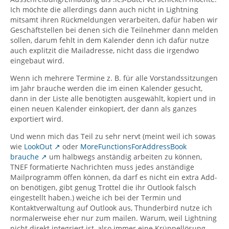
Ich möchte die allerdings dann auch nicht in Lightning
mitsamt ihren Rückmeldungen verarbeiten, dafür haben wir
Geschäftstellen bei denen sich die Teilnehmer dann melden
sollen, darum fehlt in dem Kalender denn ich dafür nutze
auch explitzit die Mailadresse, nicht dass die irgendwo
eingebaut wird.
Wenn ich mehrere Termine z. B. für alle Vorstandssitzungen
im Jahr brauche werden die im einen Kalender gesucht,
dann in der Liste alle benötigten ausgewählt, kopiert und in
einen neuen Kalender einkopiert, der dann als ganzes
exportiert wird.
Und wenn mich das Teil zu sehr nervt (meint weil ich sowas
wie
LookOut
oder
MoreFunctionsForAddressBook
brauche
um halbwegs anständig arbeiten zu können,
TNEF formatierte Nachrichten muss jedes anständige
Mailprogramm öffen können, da darf es nicht ein extra Add-
on benötigen, gibt genug Trottel die ihr Outlook falsch
eingestellt haben.) weiche ich bei der Termin und
Kontaktverwaltung auf Outlook aus, Thunderbird nutze ich
normalerweise eher nur zum mailen. Warum, weil Lightning
nicht direkt integriert ist, also immer eine Krüppellösung