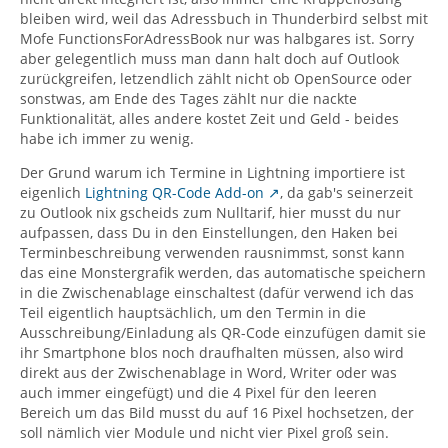
bleiben wird, weil das Adressbuch in Thunderbird selbst mit
Mofe FunctionsForAdressBook nur was halbgares ist. Sorry
aber gelegentlich muss man dann halt doch auf Outlook
zurückgreifen, letzendlich zählt nicht ob OpenSource oder
sonstwas, am Ende des Tages zählt nur die nackte
Funktionalität, alles andere kostet Zeit und Geld - beides
habe ich immer zu wenig.
Der Grund warum ich Termine in Lightning importiere ist
eigenlich
Lightning QR-Code Add-on
, da gab's seinerzeit
zu Outlook nix gscheids zum Nulltarif, hier musst du nur
aufpassen, dass Du in den Einstellungen, den Haken bei
Terminbeschreibung verwenden rausnimmst, sonst kann
das eine Monstergrafik werden, das automatische speichern
in die Zwischenablage einschaltest (dafür verwend ich das
Teil eigentlich hauptsächlich, um den Termin in die
Ausschreibung/Einladung als QR-Code einzufügen damit sie
ihr Smartphone blos noch draufhalten müssen, also wird
direkt aus der Zwischenablage in Word, Writer oder was
auch immer eingefügt) und die 4 Pixel für den leeren
Bereich um das Bild musst du auf 16 Pixel hochsetzen, der
soll nämlich vier Module und nicht vier Pixel groß sein.